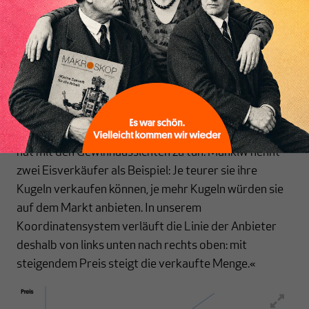
Inhaltsverzeichnis
Wirklichkeit komplex ist und Modelle sehr kompliziert
würden, wenn man all diese Falle einbezieht. Die Frage
ist, ob stark vereinfachte Modelle die Funktionsweise
der Wirtschaft noch korrekt beschreiben. Darauf
kommen wir noch zu sprechen. Jetzt aber zur Frage:
Wie verhalten sich die Anbieter? Das erste was wir in
vielen Lehrbüchern lernen ist: Je mehr sie anbieten,
desto teurer muss das Produkt sein. Dieses Verhalten
hat mit den Gewinnaussichten zu tun. Mankiw nennt
zwei Eisverkäufer als Beispiel: Je teurer sie ihre
Kugeln verkaufen können, je mehr Kugeln würden sie
auf dem Markt anbieten. In unserem
Koordinatensystem verläuft die Linie der Anbieter
deshalb von links unten nach rechts oben: mit
steigendem Preis steigt die verkaufte Menge.«