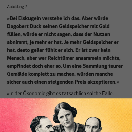
Abbildung 2
»
Bei Eiskugeln verstehe ich das. Aber würde
Dagobert Duck seinen Geldspeicher mit Gold
füllen, würde er nicht sagen, dass der Nutzen
abnimmt, je mehr er hat. Je mehr
Geldspeicher er
hat, desto geiler fühlt er sich. Er ist zwar kein
Mensch, aber wer Reichtümer ansammeln möchte,
empfindet doch eher so. Um eine Sammlung teurer
Gemälde komplett zu machen, würden manche
sicher auch einen steigenden Preis akzeptieren.
«
»In der Ökonomie gibt es tatsächlich solche Fälle.
Diese Nachfrager verhalten sich anders als die
Eiskäufer: Bei steigendem Preis sinkt ihre Nachfrage
nicht. Sie kaufen immer noch die gleiche Menge oder
sogar mehr. Dies zeigt noch einmal, dass die