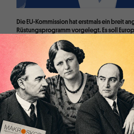
Die EU-Kommission hat erstmals ein breit a
Rüstungsprogramm vorgelegt. Es soll Euro
den USA machen und der Kriegswirtschaft i
entgegensetzen. Doch die Ziele sind widers
fragwürdig. Sogar die rechtliche Basis ist um
Die Zeitenwende ist in Brüssel angekommen. Diesen E
breit angelegte Rüstungsprogramm, das die EU-Komm
hat. Es erinnert nicht nur an das deutsche „Sonderv
sondern auch an amerikanische Vorbilder wie das US 
Verfahren (FMS). Sogar von der Schaffung eines euro
industriellen Komplexes ist die Rede.
Was steckt dahinter? Wie bei vielen Projekten der E
widersprüchliche Interessen und Ziele zusammengek