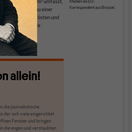
ogramm namens EDIP umfasst,
Medien als EU-
Korrespondent aus Brüssel.
ine und den Aufbau einer
üsse sich besser rüsten und
 sollen bestehende
n allein!
n die journalistische
in der sich viele eingerichtet
öffnen Fenster und bringen
 in die engen und verstaubten