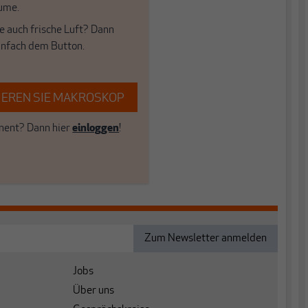
ume.
e auch frische Luft? Dann
einfach dem Button.
EREN SIE MAKROSKOP
ent? Dann hier
einloggen
!
Jobs
Über uns