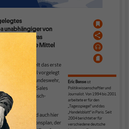
ngelegtes
pa unabhängiger von
n Russland etwas
prüchlich, die Mittel
stritten.
indruck vermittelt das erste
ission in Brüssel vorgelegt
ermögen“ für die Bundeswehr,
Eric Bonse
ist
Foreign Military Sales
Politikwissenschaftler und
Journalist. Von 1994 bis 2001
päischen militärisch-
arbeitete er für den
„Tagesspiegel“ und das
„Handelsblatt“ in Paris. Seit
U-Kommission sind auch hier
2004 berichtet er für
ommen. Der Aktionsplan, der
verschiedene deutsche