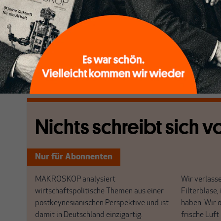
eine Strategie namens EDIS und ein Investitionspr
wird zum einen als Antwort auf den Krieg in der Ukra
„Kriegswirtschaft“ in Russland präsentiert. Europa m
verteidigen, so EU-Chefdiplomat Josep Borrell. Dazu
Kapazitäten gebündelt werden.
[...]
Nichts schreibt sich vo
Nur für Abonnenten
MAKROSKOP analysiert
Wir verlasse
wirtschaftspolitische Themen aus einer
Filterblase, 
postkeynesianischen Perspektive und ist
haben. Wir 
damit in Deutschland einzigartig.
frische Luft