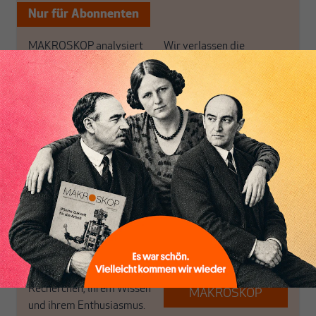
Nur für Abonnenten
MAKROSKOP analysiert
Wir verlassen die
wirtschaftspolitische
journalistische Filterblase,
Themen aus einer
in der sich viele
postkeynesianischen
eingerichtet haben. Wir
Perspektive und ist damit
öffnen Fenster und
Inhaltsverzeichnis
in Deutschland einzigartig.
bringen frische Luft in die
MAKROSKOP steht für
engen und verstaubten
das große Ganze. Wir
Debattenräume.
haben einen Blick auf
Brauchen Sie auch frische
Geld, Wirtschaft und
Luft? Dann folgen Sie
Politik, den Sie so
einfach dem Button.
woanders nicht finden.
Dabei leben wir von
unseren Autoren, ihren
ABONNIEREN SIE
Recherchen, ihrem Wissen
MAKROSKOP
und ihrem Enthusiasmus.