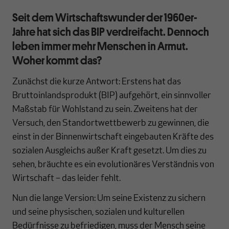
Seit dem Wirtschaftswunder der 1960er-
Jahre hat sich das BIP verdreifacht. Dennoch
leben immer mehr Menschen in Armut.
Woher kommt das?
Zunächst die kurze Antwort: Erstens hat das
Bruttoinlandsprodukt (BIP) aufgehört, ein sinnvoller
Maßstab für Wohlstand zu sein. Zweitens hat der
Versuch, den Standortwettbewerb zu gewinnen, die
einst in der Binnenwirtschaft eingebauten Kräfte des
sozialen Ausgleichs außer Kraft gesetzt. Um dies zu
sehen, bräuchte es ein evolutionäres Verständnis von
Wirtschaft – das leider fehlt.
Nun die lange Version: Um seine Existenz zu sichern
und seine physischen, sozialen und kulturellen
Bedürfnisse zu befriedigen, muss der Mensch seine