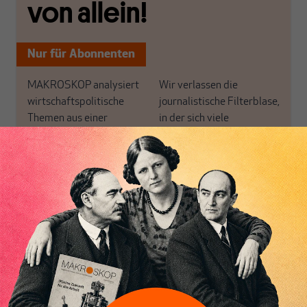
von allein!
Nur für Abonnenten
MAKROSKOP analysiert
Wir verlassen die
wirtschaftspolitische
journalistische Filterblase,
Themen aus einer
in der sich viele
postkeynesianischen
eingerichtet haben. Wir
Perspektive und ist damit
öffnen Fenster und
in Deutschland einzigartig.
bringen frische Luft in die
MAKROSKOP steht für
engen und verstaubten
Inhaltsverzeichnis
das große Ganze. Wir
Debattenräume.
haben einen Blick auf
Brauchen Sie auch frische
Geld, Wirtschaft und
Luft? Dann folgen Sie
Politik, den Sie so
einfach dem Button.
woanders nicht finden.
Dabei leben wir von
unseren Autoren, ihren