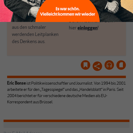
ABONNIEREN SIE
Recherchen, ihrem Wissen
MAKROSKOP
und ihrem Enthusiasmus.
Gemeinsam scheren wir
Schon Abonnent? Dann
aus den schmaler
hier
einloggen
!
werdenden Leitplanken
des Denkens aus.
Eric Bonse
ist Politikwissenschaftler und Journalist. Von 1994 bis 2001
arbeitete er für den „Tagesspiegel“ und das „Handelsblatt“ in Paris. Seit
2004 berichtet er für verschiedene deutsche Medien als EU-
Korrespondent aus Brüssel.