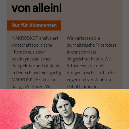
von allein!
Nur für Abonnenten
MAKROSKOP analysiert
Wir verlassen die
wirtschaftspolitische
journalistische Filterblase,
Themen aus einer
in der sich viele
postkeynesianischen
eingerichtet haben. Wir
Perspektive und ist damit
öffnen Fenster und
in Deutschland einzigartig.
bringen frische Luft in die
MAKROSKOP steht für
engen und verstaubten
das große Ganze. Wir
Debattenräume.
haben einen Blick auf
Brauchen Sie auch frische
Geld, Wirtschaft und
Luft? Dann folgen Sie
Politik, den Sie so
einfach dem Button.
woanders nicht finden.
Dabei leben wir von