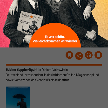
Inhaltsverzeichnis
unseren Autoren, ihren
ABONNIEREN SIE
Recherchen, ihrem Wissen
MAKROSKOP
und ihrem Enthusiasmus.
Gemeinsam scheren wir
Schon Abonnent? Dann
aus den schmaler
hier
einloggen
!
werdenden Leitplanken
des Denkens aus.
Sabine Beppler-Spahl
ist Diplom-Volkswirtin,
Deutschlandkorrespondent-in des britischen Online-Magazins spiked
sowie Vorsitzende des Vereins Freiblickinstitut.