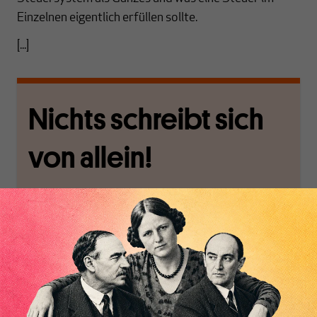
Einzelnen eigentlich erfüllen sollte.
[...]
Nichts schreibt sich
von allein!
Nur für Abonnenten
MAKROSKOP analysiert
Wir verlassen die
wirtschaftspolitische
journalistische Filterblase,
Inhaltsverzeichnis
Themen aus einer
in der sich viele
postkeynesianischen
eingerichtet haben. Wir
Perspektive und ist damit
öffnen Fenster und