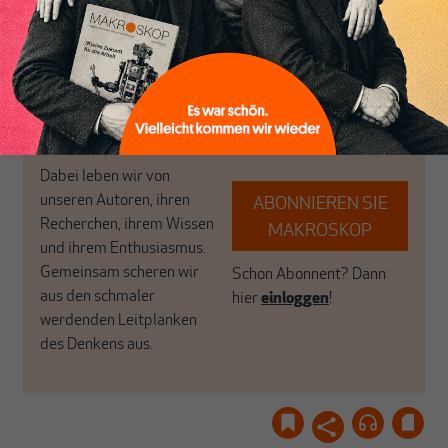
in Deutschland einzigartig.
bringen frische Luft in die
MAKROSKOP steht für
engen und verstaubten
das große Ganze. Wir
Debattenräume.
haben einen Blick auf
Brauchen Sie auch frische
Geld, Wirtschaft und
Luft? Dann folgen Sie
Politik, den Sie so
einfach dem Button.
woanders nicht finden.
Dabei leben wir von
unseren Autoren, ihren
ABONNIEREN SIE
Recherchen, ihrem Wissen
MAKROSKOP
und ihrem Enthusiasmus.
Gemeinsam scheren wir
Schon Abonnent? Dann
aus den schmaler
hier
einloggen
!
werdenden Leitplanken
des Denkens aus.