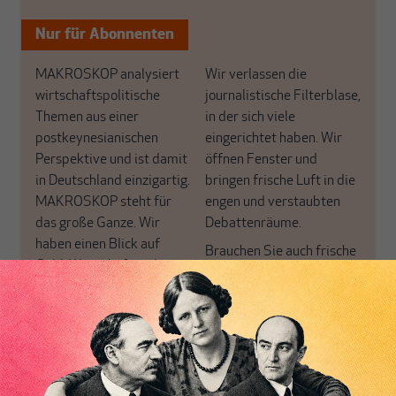
Nur für Abonnenten
MAKROSKOP analysiert
Wir verlassen die
wirtschaftspolitische
journalistische Filterblase,
Themen aus einer
in der sich viele
postkeynesianischen
eingerichtet haben. Wir
Perspektive und ist damit
öffnen Fenster und
in Deutschland einzigartig.
bringen frische Luft in die
MAKROSKOP steht für
engen und verstaubten
das große Ganze. Wir
Debattenräume.
haben einen Blick auf
Brauchen Sie auch frische
Geld, Wirtschaft und
Luft? Dann folgen Sie
Politik, den Sie so
einfach dem Button.
woanders nicht finden.
Dabei leben wir von
Inhaltsverzeichnis
unseren Autoren, ihren
ABONNIEREN SIE
Recherchen, ihrem Wissen
MAKROSKOP