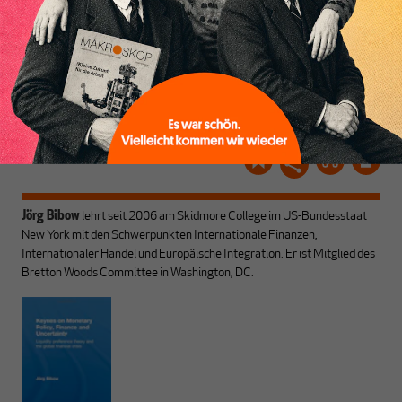
und ihrem Enthusiasmus.
Gemeinsam scheren wir
Schon Abonnent? Dann
aus den schmaler
hier
einloggen
!
werdenden Leitplanken
des Denkens aus.
Jörg Bibow
lehrt seit 2006 am Skidmore College im US-Bundesstaat
New York mit den Schwerpunkten Internationale Finanzen,
Internationaler Handel und Europäische Integration. Er ist Mitglied des
Bretton Woods Committee in Washington, DC.