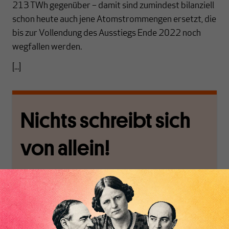
213 TWh gegenüber – damit sind zumindest bilanziell
schon heute auch jene Atomstrommengen ersetzt, die
bis zur Vollendung des Ausstiegs Ende 2022 noch
wegfallen werden.
[...]
Nichts schreibt sich
von allein!
Nur für Abonnenten
MAKROSKOP analysiert
Wir verlassen die
wirtschaftspolitische
journalistische Filterblase,
Themen aus einer
in der sich viele