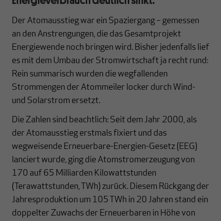
Der Atomausstieg war ein Spaziergang – gemessen
an den Anstrengungen, die das Gesamtprojekt
Energiewende noch bringen wird. Bisher jedenfalls lief
es mit dem Umbau der Stromwirtschaft ja recht rund:
Rein summarisch wurden die wegfallenden
Strommengen der Atommeiler locker durch Wind-
und Solarstrom ersetzt.
Die Zahlen sind beachtlich: Seit dem Jahr 2000, als
der Atomausstieg erstmals fixiert und das
wegweisende Erneuerbare-Energien-Gesetz (EEG)
lanciert wurde, ging die Atomstromerzeugung von
170 auf 65 Milliarden Kilowattstunden
(Terawattstunden, TWh) zurück. Diesem Rückgang der
Jahresproduktion um 105 TWh in 20 Jahren stand ein
doppelter Zuwachs der Erneuerbaren in Höhe von