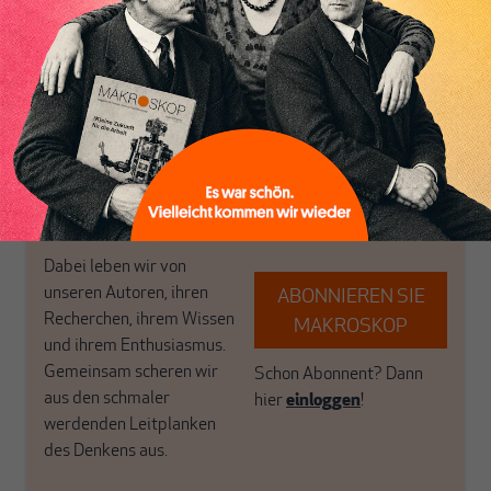
Inhaltsverzeichnis
postkeynesianischen
eingerichtet haben. Wir
Perspektive und ist damit
öffnen Fenster und
in Deutschland einzigartig.
bringen frische Luft in die
MAKROSKOP steht für
engen und verstaubten
das große Ganze. Wir
Debattenräume.
haben einen Blick auf
Brauchen Sie auch frische
Geld, Wirtschaft und
Luft? Dann folgen Sie
Politik, den Sie so
einfach dem Button.
woanders nicht finden.
Dabei leben wir von
unseren Autoren, ihren
ABONNIEREN SIE
Recherchen, ihrem Wissen
MAKROSKOP
und ihrem Enthusiasmus.
Gemeinsam scheren wir
Schon Abonnent? Dann
aus den schmaler
hier
einloggen
!
werdenden Leitplanken
des Denkens aus.