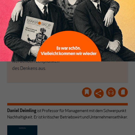
Inhaltsverzeichnis
Politik, den Sie so
einfach dem Button.
woanders nicht finden.
Dabei leben wir von
unseren Autoren, ihren
ABONNIEREN SIE
Recherchen, ihrem Wissen
MAKROSKOP
und ihrem Enthusiasmus.
Gemeinsam scheren wir
Schon Abonnent? Dann
aus den schmaler
hier
einloggen
!
werdenden Leitplanken
des Denkens aus.
Daniel Deimling
ist Professor für Management mit dem Schwerpunkt
Nachhaltigkeit. Er ist kritischer Betriebswirt und Unternehmensethiker.