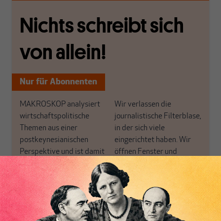
Nichts schreibt sich
von allein!
Nur für Abonnenten
MAKROSKOP analysiert
Wir verlassen die
wirtschaftspolitische
journalistische Filterblase,
Themen aus einer
in der sich viele
postkeynesianischen
eingerichtet haben. Wir
Perspektive und ist damit
öffnen Fenster und
in Deutschland einzigartig.
bringen frische Luft in die
MAKROSKOP steht für
engen und verstaubten
das große Ganze. Wir
Debattenräume.
haben einen Blick auf
Brauchen Sie auch frische
Geld, Wirtschaft und
Luft? Dann folgen Sie