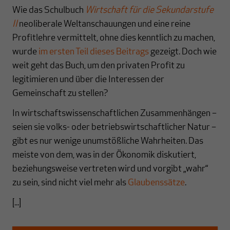
Wie das Schulbuch
Wirtschaft für die Sekundarstufe
II
neoliberale Weltanschauungen und eine reine
Profitlehre vermittelt, ohne dies kenntlich zu machen,
wurde
im ersten Teil dieses Beitrags
gezeigt. Doch wie
weit geht das Buch, um den privaten Profit zu
legitimieren und über die Interessen der
Gemeinschaft zu stellen?
In wirtschaftswissenschaftlichen Zusammenhängen –
seien sie volks- oder betriebswirtschaftlicher Natur –
gibt es nur wenige unumstößliche Wahrheiten. Das
meiste von dem, was in der Ökonomik diskutiert,
beziehungsweise vertreten wird und vorgibt „wahr“
zu sein, sind nicht viel mehr als
Glaubenssätze
.
[...]