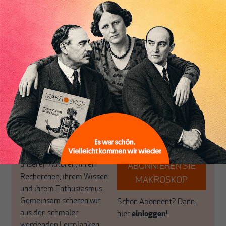
MAKROSKOP analysiert
Wir verlassen die
wirtschaftspolitische
journalistische Filterblase,
Themen aus einer
in der sich viele
postkeynesianischen
eingerichtet haben. Wir
Inhaltsverzeichnis
Perspektive und ist damit
öffnen Fenster und
in Deutschland einzigartig.
bringen frische Luft in die
MAKROSKOP steht für
engen und verstaubten
das große Ganze. Wir
Debattenräume.
haben einen Blick auf
Brauchen Sie auch frische
Geld, Wirtschaft und
Luft? Dann folgen Sie
Politik, den Sie so
einfach dem Button.
woanders nicht finden.
Dabei leben wir von
unseren Autoren, ihren
ABONNIEREN SIE
Recherchen, ihrem Wissen
MAKROSKOP
und ihrem Enthusiasmus.
Gemeinsam scheren wir
Schon Abonnent? Dann
aus den schmaler
hier
einloggen
!
werdenden Leitplanken