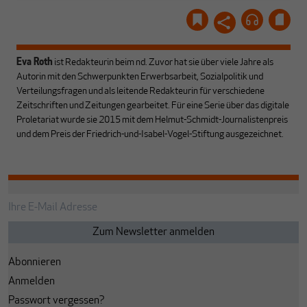
Eva Roth
ist Redakteurin beim nd. Zuvor hat sie über viele Jahre als
Autorin mit den Schwerpunkten Erwerbsarbeit, Sozialpolitik und
Verteilungsfragen und als leitende Redakteurin für verschiedene
Zeitschriften und Zeitungen gearbeitet. Für eine Serie über das digitale
Proletariat wurde sie 2015 mit dem Helmut-Schmidt-Journalistenpreis
und dem Preis der Friedrich-und-Isabel-Vogel-Stiftung ausgezeichnet.
Abonnieren
Anmelden
Passwort vergessen?