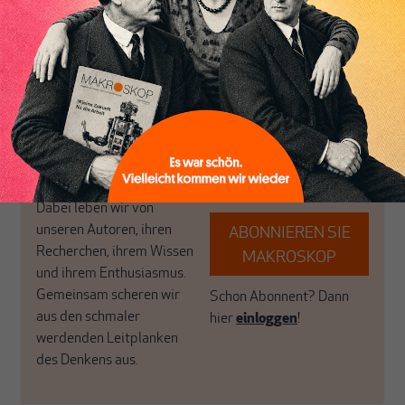
Inhaltsverzeichnis
postkeynesianischen
eingerichtet haben. Wir
Perspektive und ist damit
öffnen Fenster und
in Deutschland einzigartig.
bringen frische Luft in die
MAKROSKOP steht für
engen und verstaubten
das große Ganze. Wir
Debattenräume.
haben einen Blick auf
Brauchen Sie auch frische
Geld, Wirtschaft und
Luft? Dann folgen Sie
Politik, den Sie so
einfach dem Button.
woanders nicht finden.
Dabei leben wir von
unseren Autoren, ihren
ABONNIEREN SIE
Recherchen, ihrem Wissen
MAKROSKOP
und ihrem Enthusiasmus.
Gemeinsam scheren wir
Schon Abonnent? Dann
aus den schmaler
hier
einloggen
!
werdenden Leitplanken
des Denkens aus.