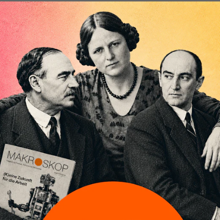
Die Debatte um die Weitergabe des Tankrab
seiner Wirksamkeit. Anstatt sich vom guten
abhängig zu machen, sollte die Politik zu Pre
Am 01. Juni sollte es soweit sein und durch den Tankr
Tankstellen spürbar zurückgehen. Zwar sanken die Pr
danach aber wieder leicht an. Seitdem wird heftig üb
Tankrabatts debattiert.
Nun zeigen die Preise an der Zapfsäule einen Trend n
vom Ifo-Institut bestätigt
. Aber der gleichzeitige An
dämpfte den Effekt auf eine relative statt einer abs
kommt die offene Frage, wie viel vom Tankrabatt von
Autofahrer weitergegeben wird.
[...]