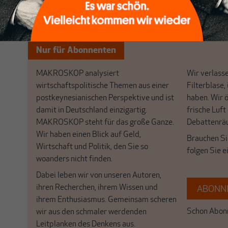
Nichts schreibt sich vo
Nur für Abonnenten
MAKROSKOP analysiert
Wir verlasse
wirtschaftspolitische Themen aus einer
Filterblase, 
postkeynesianischen Perspektive und ist
haben. Wir 
damit in Deutschland einzigartig.
frische Luft
MAKROSKOP steht für das große Ganze.
Debattenrä
Wir haben einen Blick auf Geld,
Brauchen Si
Wirtschaft und Politik, den Sie so
folgen Sie 
woanders nicht finden.
Dabei leben wir von unseren Autoren,
ihren Recherchen, ihrem Wissen und
ABONNI
ihrem Enthusiasmus. Gemeinsam scheren
Schon Abonn
wir aus den schmaler werdenden
Leitplanken des Denkens aus.