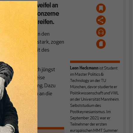
atts weckt Zweifel an
 Willen der Ölkonzerne
iskontrollen greifen.
abatt die Preise an den
eise unmittelbar stark, zogen
er die Wirksamkeit des
Leon Heckmann
ist Student
ach unten, wie auch jüngst
im Master Politics &
stieg der Rohölpreise
Technology an der TU
oluten Preissenkung. Dazu
München, davor studierte er
 den Ölkonzernen an die
Politikwissenschaft und VWL
an der Universität Mannheim.
Selbststudium des
Postkeynesianismus. Im
September 2021 war er
Teilnehmer der ersten
europäischen MMT Summer