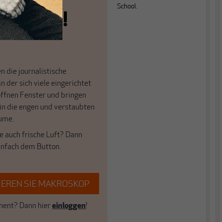
School.
n allein!
n die journalistische
in der sich viele eingerichtet
öffnen Fenster und bringen
 in die engen und verstaubten
ume.
e auch frische Luft? Dann
einfach dem Button.
EREN SIE MAKROSKOP
ent? Dann hier
einloggen
!