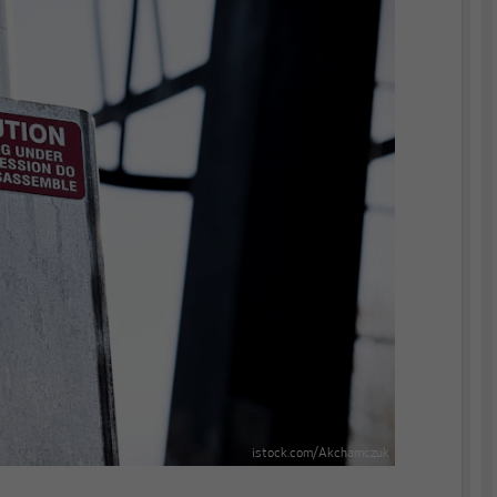
istock.com/Akchamczuk