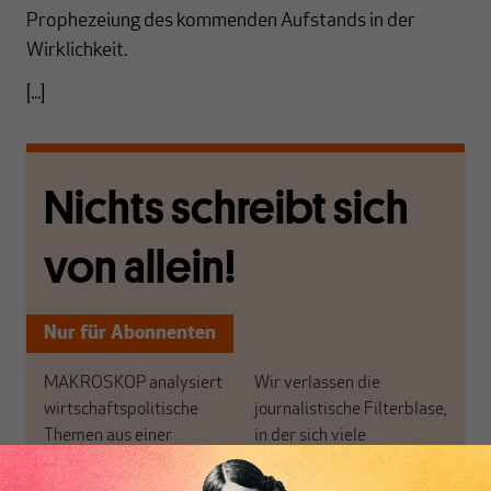
Prophezeiung des kommenden Aufstands in der
Wirklichkeit.
[...]
Nichts schreibt sich
von allein!
Nur für Abonnenten
MAKROSKOP analysiert
Wir verlassen die
wirtschaftspolitische
journalistische Filterblase,
Themen aus einer
in der sich viele
postkeynesianischen
eingerichtet haben. Wir
Perspektive und ist damit
öffnen Fenster und