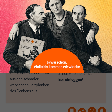
in Deutschland einzigartig.
bringen frische Luft in die
MAKROSKOP steht für
engen und verstaubten
Inhaltsverzeichnis
das große Ganze. Wir
Debattenräume.
haben einen Blick auf
Brauchen Sie auch frische
Geld, Wirtschaft und
Luft? Dann folgen Sie
Politik, den Sie so
einfach dem Button.
woanders nicht finden.
Dabei leben wir von
unseren Autoren, ihren
ABONNIEREN SIE
Recherchen, ihrem Wissen
MAKROSKOP
und ihrem Enthusiasmus.
Gemeinsam scheren wir
Schon Abonnent? Dann
aus den schmaler
hier
einloggen
!
werdenden Leitplanken
des Denkens aus.