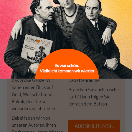
Inhaltsverzeichnis
Nur für Abonnenten
MAKROSKOP analysiert
Wir verlassen die
wirtschaftspolitische
journalistische Filterblase,
Themen aus einer
in der sich viele
postkeynesianischen
eingerichtet haben. Wir
Perspektive und ist damit
öffnen Fenster und
in Deutschland einzigartig.
bringen frische Luft in die
MAKROSKOP steht für
engen und verstaubten
das große Ganze. Wir
Debattenräume.
haben einen Blick auf
Brauchen Sie auch frische
Geld, Wirtschaft und
Luft? Dann folgen Sie
Politik, den Sie so
einfach dem Button.
woanders nicht finden.
Dabei leben wir von
unseren Autoren, ihren
ABONNIEREN SIE