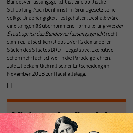
Bundesverfassungsgericht ist eine politische
Schöpfung. Auch bei ihm ist im Grundgesetz seine
völlige Unabhängigkeit festgehalten. Deshalb wäre
eine sinngemäß übernommene Formulierung wie:
der
Staat, sprich das Bundesverfassungsgericht
recht
sinnfrei. Tatsächlich ist das BVerfG den anderen
Säulen des Staates BRD
–
Legislative, Exekutive
–
schon mehrfach schwer in die Parade gefahren,
zuletzt bekanntlich mit seiner Entscheidung im
November 2023 zur Haushaltslage.
[...]
Nichts schreibt sich
von allein!