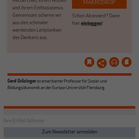
Recherchen, ihrem Wissen
MAKROSKOP
und ihrem Enthusiasmus.
Gemeinsam scheren wir
Schon Abonnent? Dann
aus den schmaler
hier
einloggen
!
werdenden Leitplanken
des Denkens aus.
Gerd Grözinger
ist emeritierter Professor für Sozial- und
Bildungsökonomik an der Europa-Universität Flensburg.