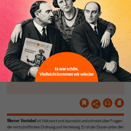
haben einen Blick auf
Brauchen Sie auch frische
Geld, Wirtschaft und
Luft? Dann folgen Sie
Inhaltsverzeichnis
Politik, den Sie so
einfach dem Button.
woanders nicht finden.
Dabei leben wir von
unseren Autoren, ihren
ABONNIEREN SIE
Recherchen, ihrem Wissen
MAKROSKOP
und ihrem Enthusiasmus.
Gemeinsam scheren wir
Schon Abonnent? Dann
aus den schmaler
hier
einloggen
!
werdenden Leitplanken
des Denkens aus.
Werner Vontobel
ist Volkswirt und Journalist und schreibt über Fragen
der wirtschaftlichen Ordnung und Verteilung. Er ist der Doyen unter den