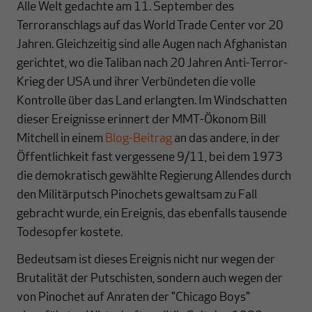
Alle Welt gedachte am 11. September des
Terroranschlags auf das World Trade Center vor 20
Jahren. Gleichzeitig sind alle Augen nach Afghanistan
gerichtet, wo die Taliban nach 20 Jahren Anti-Terror-
Krieg der USA und ihrer Verbündeten die volle
Kontrolle über das Land erlangten. Im Windschatten
dieser Ereignisse erinnert der MMT-Ökonom Bill
Mitchell in einem
Blog-Beitrag
an das andere, in der
Öffentlichkeit fast vergessene 9/11, bei dem 1973
die demokratisch gewählte Regierung Allendes durch
den Militärputsch Pinochets gewaltsam zu Fall
gebracht wurde, ein Ereignis, das ebenfalls tausende
Todesopfer kostete.
Bedeutsam ist dieses Ereignis nicht nur wegen der
Brutalität der Putschisten, sondern auch wegen der
von Pinochet auf Anraten der "
Chicago Boys
"