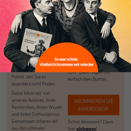
Inhaltsverzeichnis
MAKROSKOP analysiert
Wir verlassen die
wirtschaftspolitische
journalistische Filterblase,
Themen aus einer
in der sich viele
postkeynesianischen
eingerichtet haben. Wir
Perspektive und ist damit
öffnen Fenster und
in Deutschland einzigartig.
bringen frische Luft in die
MAKROSKOP steht für
engen und verstaubten
das große Ganze. Wir
Debattenräume.
haben einen Blick auf
Brauchen Sie auch frische
Geld, Wirtschaft und
Luft? Dann folgen Sie
Politik, den Sie so
einfach dem Button.
woanders nicht finden.
Dabei leben wir von
unseren Autoren, ihren
ABONNIEREN SIE
Recherchen, ihrem Wissen
MAKROSKOP
und ihrem Enthusiasmus.
Gemeinsam scheren wir
Schon Abonnent? Dann
aus den schmaler
hier
einloggen
!