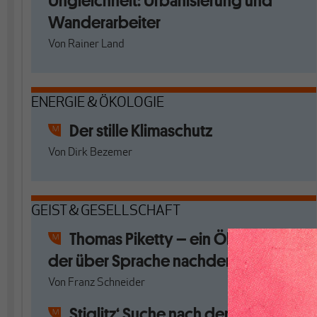
Ungleichheit: Urbanisierung und
Wanderarbeiter
Von
Rainer Land
ENERGIE & ÖKOLOGIE
Der stille Klimaschutz
Von
Dirk Bezemer
GEIST & GESELLSCHAFT
Thomas Piketty – ein Ökonom,
der über Sprache nachdenkt
Von
Franz Schneider
Stiglitz‘ Suche nach der Guten