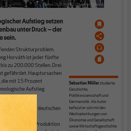
Bauma 2025 (IMAGO / Manfred Segerer)
ogischer Aufstieg setzen
nbau unter Druck – der
e sein.
ifenden Strukturproblem.
ng Horváth ist jeder fünfte
 bis zu 200.000 Stellen. Drei
ut gefährdet. Hauptursachen
, die mit 15 Prozent
Sebastian Müller
studierte
hnologische Aufstieg
Geschichte,
Politikwissenschaft und
Germanistik. Als Autor
 als Herzstück der deutschen
befasst er sich mit den
Wechselwirkungen von
eren und globaler
Ökonomie und Gesellschaft
ven Strategien: Produktion
sowie Wirtschaftsgeschichte.