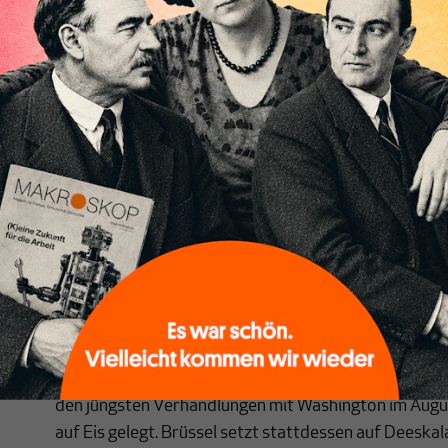
und Verwaltung werden zunehmend ins Ausland verlag
Asien, Osteuropa und Nordamerika gewinnen an Bedeu
Inland weiterhin in Forschung und Entwicklung inves
der Unternehmen ihre F&E-Ausgaben, fast alle wollen 
stärker einsetzen. Der Schwerpunkt liegt allerdings e
Effizienzsteigerungen und Kostenkontrolle als auf 
Die Entwicklungen im Maschinenbau stehen exemplar
deutsche Industrie. Andere Studien bestätigen, dass 
Industrieunternehmen bereits Restrukturierungspr
dies plant. Neben geopolitischen Risiken sind es vor
eine schwache Infrastruktur, die die Wettbewerbsfäh
Vor diesem Hintergrund wiegt schwer, dass die europä
mögliches Instrument verzichtet hat: Als Reaktion au
im Sommer Gegenzölle im Umfang von rund 93 Millia
den jüngsten Verhandlungen mit Washington im Augu
auf Eis gelegt. Brüssel setzt stattdessen auf Deeskal