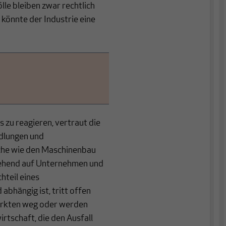
le bleiben zwar rechtlich
 könnte der Industrie eine
s zu reagieren, vertraut die
ndlungen und
che wie den Maschinenbau
gehend auf Unternehmen und
hteil eines
bhängig ist, tritt offen
märkten weg oder werden
irtschaft, die den Ausfall