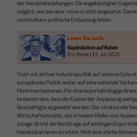
der Handelsbeziehungen. Die angekündigten Gegenzöl
möglich, werden aber vorerst nicht eingesetzt. Damit
unmittelbare politische Entlastung fehlen.
Lesen Sie auch:
Kapitulation auf Raten
Eric Bonse
|
15. Juli 2025
Statt mit aktiver Industriepolitik auf externe Schock
europäische Politik weiter auf internationale Verha
Marktmechanismen. Für eine exportabhängige Bran
bedeutet dies, dass die Kosten der Anpassung weit
Beschäftigte abgewälzt werden. Der strukturelle Nac
Wirtschaftsmodells, das in hohem Maße vom Ausland a
zutage: Bricht die Nachfrage auf wichtigen Export
Handelsbarrieren errichtet, fehlt eine starke Binnenw