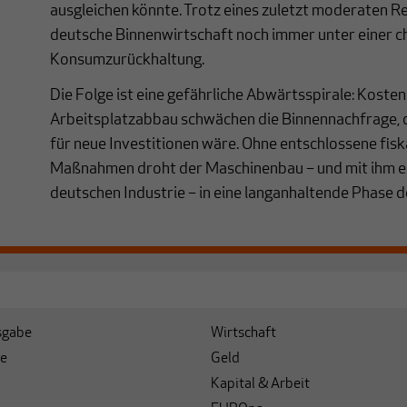
ausgleichen könnte. Trotz eines zuletzt moderaten Re
deutsche Binnenwirtschaft noch immer unter einer c
Konsumzurückhaltung.
Die Folge ist eine gefährliche Abwärtsspirale: Kost
Arbeitsplatzabbau schwächen die Binnennachfrage,
für neue Investitionen wäre. Ohne entschlossene fiska
Maßnahmen droht der Maschinenbau – und mit ihm ei
deutschen Industrie – in eine langanhaltende Phase d
sgabe
Wirtschaft
e
Geld
Kapital & Arbeit