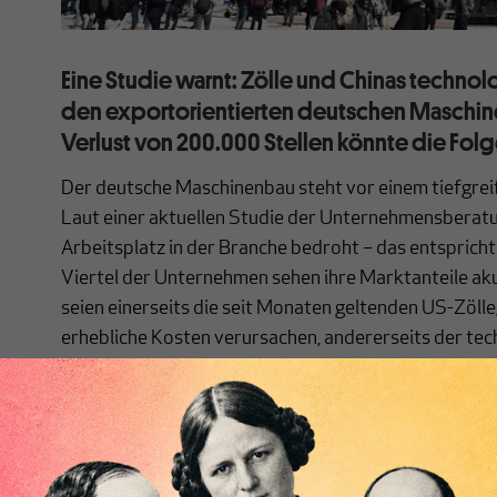
Eine Studie warnt: Zölle und Chinas technol
den exportorientierten deutschen Maschine
Verlust von 200.000 Stellen könnte die Folg
Der deutsche Maschinenbau steht vor einem tiefgre
Laut einer aktuellen Studie der Unternehmensberatu
Arbeitsplatz in der Branche bedroht – das entspricht
Viertel der Unternehmen sehen ihre Marktanteile ak
seien einerseits die seit Monaten geltenden US-Zölle
erhebliche Kosten verursachen, andererseits der tec
chinesischer Wettbewerber.
Die Branche gilt mit rund einer Million Beschäftigten
Industrie. Der doppelten Belastung aus Handelsbarri
Konkurrenz begegnen viele Unternehmen mit defensi