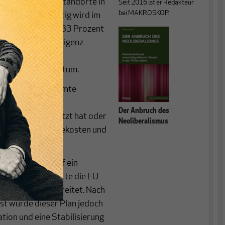
ert. Vor allem Standorte in
Seit 2016 ist er Redakteur
bei MAKROSKOP.
tung. Gleichzeitig wird im
tiert. So erhöhen 83 Prozent
Künstliche Intelligenz
her auf
expansivem Wachstum.
isch für die gesamte
ein Großteil der
Der Anbruch des
ogramme umgesetzt hat oder
Neoliberalismus
 allem hohe Energiekosten und
igkeit belasten.
ische Politik auf ein
f die US-Zölle hatte die EU
rden Euro vorbereitet. Nach
st wurde dieser Plan jedoch
ation und eine Stabilisierung