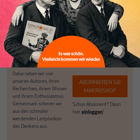
Inhaltsverzeichnis
postkeynesianischen
eingerichtet haben. Wir
Perspektive und ist damit
öffnen Fenster und
in Deutschland einzigartig.
bringen frische Luft in die
MAKROSKOP steht für
engen und verstaubten
das große Ganze. Wir
Debattenräume.
haben einen Blick auf
Brauchen Sie auch frische
Geld, Wirtschaft und
Luft? Dann folgen Sie
Politik, den Sie so
einfach dem Button.
woanders nicht finden.
Dabei leben wir von
unseren Autoren, ihren
ABONNIEREN SIE
Recherchen, ihrem Wissen
MAKROSKOP
und ihrem Enthusiasmus.
Gemeinsam scheren wir
Schon Abonnent? Dann
aus den schmaler
hier
einloggen
!
werdenden Leitplanken
des Denkens aus.