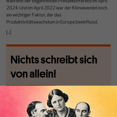
während der begleitenden Pressekonferenz im April
2024. Und im April 2022 war der Klimawandel noch
ein wichtiger Faktor, der das
Produktivitätswachstum in Europa beeinflusst.
[...]
Nichts schreibt sich
von allein!
Nur für Abonnenten
MAKROSKOP analysiert
Wir verlassen die
wirtschaftspolitische
journalistische Filterblase,
Themen aus einer
in der sich viele