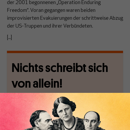
der 2001 begonnenen „Operation Enduring
Freedom“. Voran gegangen waren beiden
improvisierten Evakuierungen der schrittweise Abzug
der US-Truppen und ihrer Verbündeten.
[...]
Nichts schreibt sich
von allein!
Nur für Abonnenten
MAKROSKOP analysiert
Wir verlassen die
wirtschaftspolitische
journalistische Filterblase,
Themen aus einer
in der sich viele