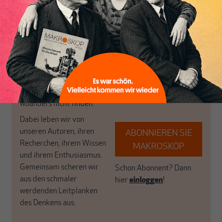
Inhaltsverzeichnis
postkeynesianischen
eingerichtet haben. Wir
Perspektive und ist damit
öffnen Fenster und
in Deutschland einzigartig.
bringen frische Luft in die
MAKROSKOP steht für
engen und verstaubten
das große Ganze. Wir
Debattenräume.
haben einen Blick auf
Brauchen Sie auch frische
Geld, Wirtschaft und
Luft? Dann folgen Sie
Politik, den Sie so
einfach dem Button.
woanders nicht finden.
Dabei leben wir von
unseren Autoren, ihren
ABONNIEREN SIE
Recherchen, ihrem Wissen
MAKROSKOP
und ihrem Enthusiasmus.
Gemeinsam scheren wir
Schon Abonnent? Dann
aus den schmaler
hier
einloggen
!
werdenden Leitplanken
des Denkens aus.