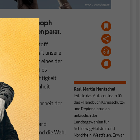
istock.com/nirat
 Havard-Philosoph
nehme Antworten parat.
itischen Sprengstoff
istungsgesellschaft unsere
hienen, kritisiert eines der
ung (Sandel nennt es
 dass die Ungerechtigkeit
wachsende Ungleichheit
Karl-Martin Hentschel
dass die „smarten“
leitete das Autorenteam für
das »Handbuch Klimaschutz«
 auf die große Mehrheit der
und Regionalstudien
anlässlich der
Landtagswahlen für
ophie an der Harvard
Schleswig-Holstein und
en Brexit in UK und die Wahl
Nordrhein-Westfalen. Er war