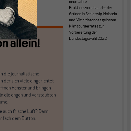
zurück.
neun Jahre
Fraktionsvorsitzender der
Grünen in Schleswig-Holstein
und Mitinitiator des gelosten
Klimabürgerrates zur
Vorbereitung der
n allein!
Bundestagswahl 2022.
n die journalistische
in der sich viele eingerichtet
öffnen Fenster und bringen
 in die engen und verstaubten
ume.
e auch frische Luft? Dann
einfach dem Button.