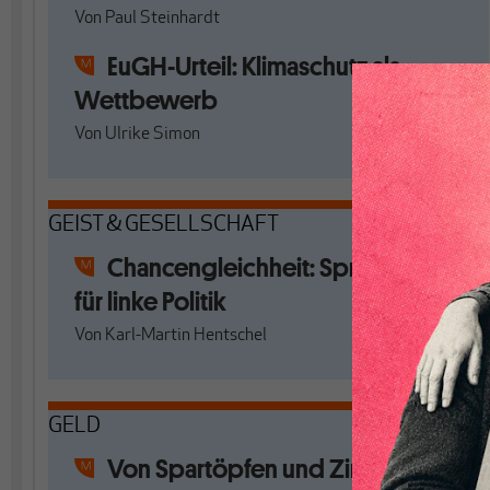
Von
Paul Steinhardt
EuGH-Urteil: Klimaschutz als
Wettbewerb
Von
Ulrike Simon
GEIST & GESELLSCHAFT
Chancengleichheit: Sprengstoff
für linke Politik
Von
Karl-Martin Hentschel
GELD
Von Spartöpfen und Zinsmargen