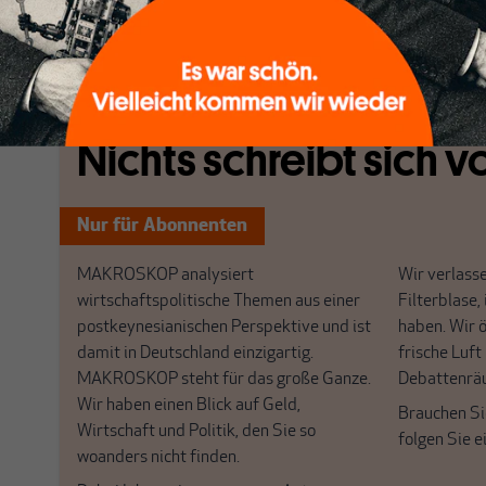
von rechten Parteien in vielen europäischen Staaten 
[...]
Nichts schreibt sich vo
Nur für Abonnenten
MAKROSKOP analysiert
Wir verlasse
wirtschaftspolitische Themen aus einer
Filterblase, 
postkeynesianischen Perspektive und ist
haben. Wir 
damit in Deutschland einzigartig.
frische Luft
MAKROSKOP steht für das große Ganze.
Debattenrä
Wir haben einen Blick auf Geld,
Brauchen Si
Wirtschaft und Politik, den Sie so
folgen Sie 
woanders nicht finden.