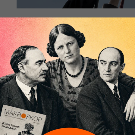
Warum werden Trump und Co. gewählt? Der
Michael J. Sandel hält für die Linke unange
Michael J. Sandel hat ein Buch
[1]
geschrieben, das pol
beinhaltet. „Vom Ende des Gemeinwohls – Wie die Le
Demokratien zerreißt“, 2020 im S. Fischer Verlag ersc
linken Lieblingsthemen: Chancengleichheit durch Bild
„Meritokratie“). Dieses Konzept trage nicht dazu bei,
geringer wird, sondern im Gegenteil dazu, dass die 
gerechtfertigt wird. Es führt seines Erachtens dazu, 
Hochschulabsolventen – die Bildungselite – arrogant
Bevölkerung, die nicht studiert hat, herabschauen.
Darauf führt Sandel, Professor für politische Philos
University, als Gegenbewegung die Wahl von Trump, d