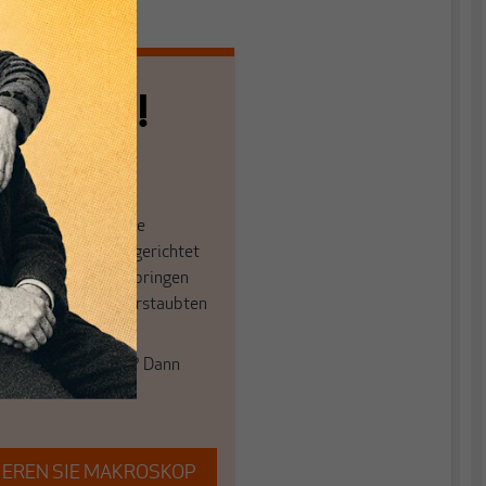
n allein!
n die journalistische
in der sich viele eingerichtet
öffnen Fenster und bringen
 in die engen und verstaubten
ume.
e auch frische Luft? Dann
einfach dem Button.
EREN SIE MAKROSKOP