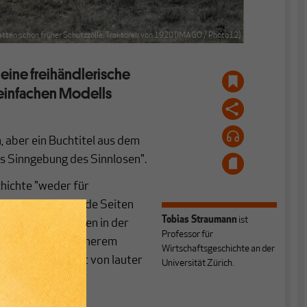
tten schon früher Schutzzölle: Traktoren von 1920 (IMAGO / Photo12)
eine freihändlerische
s einfachen Modells
, aber ein Buchtitel aus dem
ls Sinngebung des Sinnlosen".
chichte "weder für
 sich über Dutzende Seiten
Tobias Straumann
ist
e Regelmässigkeiten in der
Professor für
ist in noch viel höherem
Wirtschaftsgeschichte an der
ngliches Dickicht von lauter
Universität Zürich.