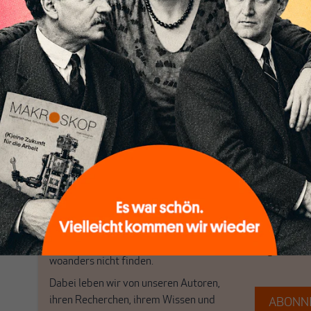
Nichts schreibt sich vo
Nur für Abonnenten
MAKROSKOP analysiert
Wir verlasse
wirtschaftspolitische Themen aus einer
Filterblase, 
postkeynesianischen Perspektive und ist
haben. Wir 
damit in Deutschland einzigartig.
frische Luft
MAKROSKOP steht für das große Ganze.
Debattenrä
Wir haben einen Blick auf Geld,
Brauchen Si
Wirtschaft und Politik, den Sie so
folgen Sie 
woanders nicht finden.
Dabei leben wir von unseren Autoren,
ihren Recherchen, ihrem Wissen und
ABONNI