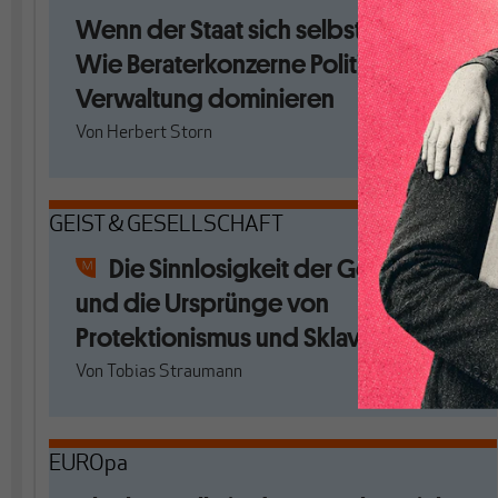
Wenn der Staat sich selbst abschafft:
Wie Beraterkonzerne Politik und
Verwaltung dominieren
Von
Herbert Storn
GEIST & GESELLSCHAFT
Die Sinnlosigkeit der Geschichte
und die Ursprünge von
Protektionismus und Sklaverei
Von
Tobias Straumann
EUROpa