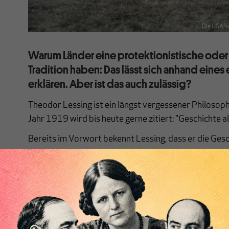
Die USA ha
Warum Länder eine protektionistische oder 
Tradition haben: Das lässt sich anhand eine
erklären. Aber ist das auch zulässig?
Theodor Lessing ist ein längst vergessener Philosoph
Jahr 1919 wird bis heute gerne zitiert: "Geschichte a
Bereits im Vorwort bekennt Lessing, dass er die Ges
Wirklichkeit noch für Wissenschaft" halte, und macht
lustig über all diejenigen, die versuchen, irgendwelch
Vergangenheit zu identifizieren. "Die Weltgeschichte 
Masse als die Geschichte des einzelnen ein undurchdri
Überrumpelungen!"
[...]