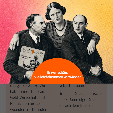
Nichts schreibt sich
von allein!
Inhaltsverzeichnis
Nur für Abonnenten
MAKROSKOP analysiert
Wir verlassen die
wirtschaftspolitische
journalistische Filterblase,
Themen aus einer
in der sich viele
postkeynesianischen
eingerichtet haben. Wir
Perspektive und ist damit
öffnen Fenster und
in Deutschland einzigartig.
bringen frische Luft in die
MAKROSKOP steht für
engen und verstaubten
das große Ganze. Wir
Debattenräume.
haben einen Blick auf
Brauchen Sie auch frische
Geld, Wirtschaft und
Luft? Dann folgen Sie
Politik, den Sie so
einfach dem Button.
woanders nicht finden.