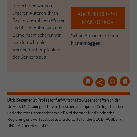
Dabei leben wir von
unseren Autoren, ihren
ABONNIEREN SIE
Recherchen, ihrem Wissen
MAKROSKOP
und ihrem Enthusiasmus.
Gemeinsam scheren wir
Schon Abonnent? Dann
aus den schmaler
hier
einloggen
!
werdenden Leitplanken
des Denkens aus.
Dirk Bezemer
ist Professor für Wirtschaftswissenschaften an der
Universität Groningen. Er war Forscher am Imperial College London
und arbeitete unter anderem als Politikberater für die britische
Regierung und verfasst politische Berichte für die OECD, Weltbank,
UNCTAD und das UNDP.