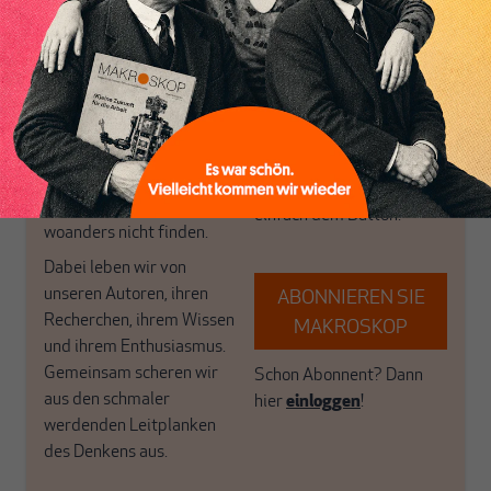
Inhaltsverzeichnis
postkeynesianischen
eingerichtet haben. Wir
Perspektive und ist damit
öffnen Fenster und
in Deutschland einzigartig.
bringen frische Luft in die
MAKROSKOP steht für
engen und verstaubten
das große Ganze. Wir
Debattenräume.
haben einen Blick auf
Brauchen Sie auch frische
Geld, Wirtschaft und
Luft? Dann folgen Sie
Politik, den Sie so
einfach dem Button.
woanders nicht finden.
Dabei leben wir von
unseren Autoren, ihren
ABONNIEREN SIE
Recherchen, ihrem Wissen
MAKROSKOP
und ihrem Enthusiasmus.
Gemeinsam scheren wir
Schon Abonnent? Dann
aus den schmaler
hier
einloggen
!
werdenden Leitplanken
des Denkens aus.