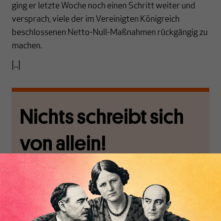
ging er letzte Woche noch einen Schritt weiter und
versprach, viele der im Vereinigten Königreich
beschlossenen Netto-Null-Maßnahmen rückgängig zu
machen.
[...]
Nichts schreibt sich
von allein!
Nur für Abonnenten
MAKROSKOP analysiert
Wir verlassen die
wirtschaftspolitische
journalistische Filterblase,
Themen aus einer
in der sich viele