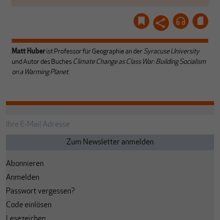
Matt Huber
ist Professor für Geographie an der
Syracuse University
und Autor des Buches
Climate Change as Class War: Building Socialism
on a Warming Planet
.
Abonnieren
Anmelden
Passwort vergessen?
Code einlösen
Lesezeichen