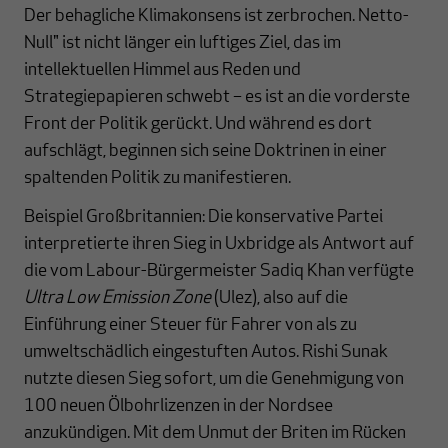
Der behagliche Klimakonsens ist zerbrochen. Netto-
Null" ist nicht länger ein luftiges Ziel, das im
intellektuellen Himmel aus Reden und
Strategiepapieren schwebt – es ist an die vorderste
Front der Politik gerückt. Und während es dort
aufschlägt, beginnen sich seine Doktrinen in einer
spaltenden Politik zu manifestieren.
Beispiel Großbritannien: Die konservative Partei
interpretierte ihren Sieg in Uxbridge als Antwort auf
die vom Labour-Bürgermeister Sadiq Khan verfügte
Ultra Low Emission Zone
(Ulez), also auf die
Einführung einer Steuer für Fahrer von als zu
umweltschädlich eingestuften Autos. Rishi Sunak
nutzte diesen Sieg sofort, um die Genehmigung von
100 neuen Ölbohrlizenzen in der Nordsee
anzukündigen. Mit dem Unmut der Briten im Rücken