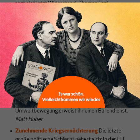
regt sich jetzt Widerstand.
Thomas Fazi
Fossiler Antiimperialismus?
Wie können die
afrikanischen Staaten ihre Souveränität gewinnen
und sich von westlichem, russischem oder
Inhaltsverzeichnis
chinesischen Einfluss abkoppeln? Anders als
Thomas Fazi denkt, ist die Kernfrage nicht, welche
Energien Afrika zur Industrialisierung nutzt.
Ulrike
Simon
Die Linke verliert den Klassenkampf ums Klima
Klimapolitik geht nur, wenn sie auch das Leben der
Mehrheit verbessern will. Der moralisierende, auf
die Verbraucher gerichtete Behaviorismus der
Umweltbewegung erweist ihr einen Bärendienst.
Matt Huber
Zunehmende Kriegsernüchterung
Die letzte
große politische Schlacht nähert sich: In der EU