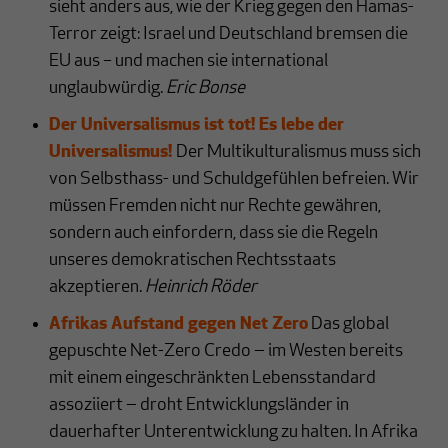
sieht anders aus, wie der Krieg gegen den Hamas-
Terror zeigt: Israel und Deutschland bremsen die
EU aus – und machen sie international
unglaubwürdig.
Eric Bonse
Der Universalismus ist tot! Es lebe der
Universalismus!
Der Multikulturalismus muss sich
von Selbsthass- und Schuldgefühlen befreien. Wir
müssen Fremden nicht nur Rechte gewähren,
sondern auch einfordern, dass sie die Regeln
unseres demokratischen Rechtsstaats
akzeptieren.
Heinrich Röder
Afrikas Aufstand gegen Net Zero
Das global
gepuschte Net-Zero Credo ‒ im Westen bereits
mit einem eingeschränkten Lebensstandard
assoziiert ‒ droht Entwicklungsländer in
dauerhafter Unterentwicklung zu halten. In Afrika