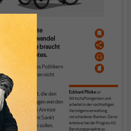
Zeichnung: Frank Wettlauffer
ört eine zweite
gie, den Klimawandel
 zum Erfolg. Es braucht
ion des Angebotes.
 Warum gelingt es Politikern
ern wir Konsumenten nicht
die Luft?
Eckhard Plinke
ist
ösungen erfordert, die den
Wirtschaftsingenieur und
he globalen Lösungen werden
arbeitet in der nachhaltigen
Länder und Akteure Anreize
Vermögensverwaltung
verschiedener Banken. Davor
meiden. Gemäß dem Sankt
leitete er bei der Prognos AG
ie anderen machen sollen.
Beratungsprojekte zu