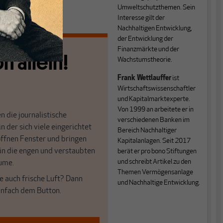
Umweltschutzthemen. Sein
Interesse gilt der
Nachhaltigen Entwicklung,
der Entwicklung der
Finanzmärkte und der
n allein!
Wachstumstheorie.
Frank Wettlauffer
ist
Wirtschaftswissenschaftler
und Kapitalmarktexperte.
Von 1999 an arbeitete er in
n die journalistische
verschiedenen Banken im
in der sich viele eingerichtet
Bereich Nachhaltiger
öffnen Fenster und bringen
Kapitalanlagen. Seit 2017
 in die engen und verstaubten
berät er pro bono Stiftungen
und schreibt Artikel zu den
ume.
Themen Vermögensanlage
e auch frische Luft? Dann
und Nachhaltige Entwicklung.
einfach dem Button.