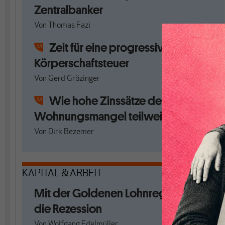
Zentralbanker
Von
Thomas Fazi
Zeit für eine progressive
Körperschaftsteuer
Von
Gerd Grözinger
Wie hohe Zinssätze den
Wohnungsmangel teilweise lösen
Von
Dirk Bezemer
KAPITAL & ARBEIT
Mit der Goldenen Lohnregel gegen
die Rezession
Von
Wolfgang Edelmüller