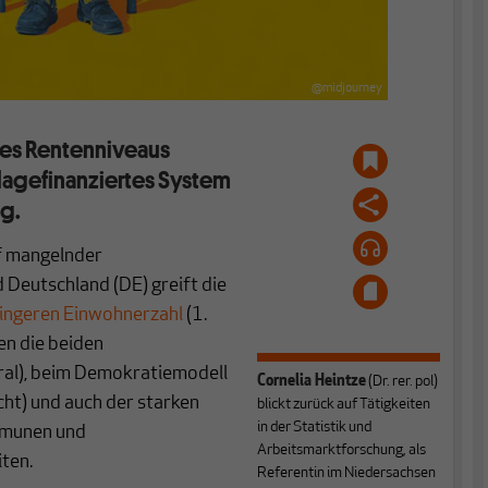
@midjourney
es Rentenniveaus
umlagefinanziertes System
ig.
f mangelnder
d Deutschland (DE) greift die
ringeren Einwohnerzahl
(1.
en die beiden
al), beim Demokratiemodell
Cornelia Heintze
(Dr. rer. pol)
ht) und auch der starken
blickt zurück auf Tätigkeiten
in der Statistik und
mmunen und
Arbeitsmarktforschung, als
ten.
Referentin im Niedersachsen