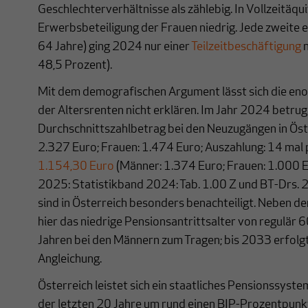
Geschlechterverhältnisse als zählebig. In Vollzeitäqui
Erwerbsbeteiligung der Frauen niedrig. Jede zweite 
64 Jahre) ging 2024 nur einer
Teilzeitbeschäftigung
n
48,5 Prozent).
Mit dem demografischen Argument lässt sich die en
der Altersrenten nicht erklären. Im Jahr 2024 betrug
Durchschnittszahlbetrag bei den Neuzugängen in Ös
2.327 Euro; Frauen: 1.474 Euro; Auszahlung: 14 mal p
1.154,30 Euro
(Männer: 1.374 Euro; Frauen: 1.000 E
2025: Statistikband 2024: Tab. 1.00 Z und BT-Drs. 
sind in Österreich besonders benachteiligt. Neben d
hier das niedrige Pensionsantrittsalter von regulär 
Jahren bei den Männern zum Tragen; bis 2033 erfolgt
Angleichung.
Österreich leistet sich ein staatliches Pensionssys
der letzten 20 Jahre um rund einen BIP-Prozentpunkt