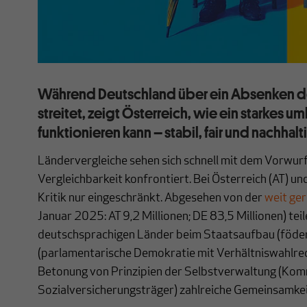
Während Deutschland über ein Absenken d
streitet, zeigt Österreich, wie ein starkes 
funktionieren kann – stabil, fair und nachhalt
Ländervergleiche sehen sich schnell mit dem Vorwur
Vergleichbarkeit konfrontiert. Bei Österreich (AT) un
Kritik nur eingeschränkt. Abgesehen von der
weit ge
Januar 2025: AT 9,2 Millionen; DE 83,5 Millionen) teil
deutschsprachigen Länder beim Staatsaufbau (föder
(parlamentarische Demokratie mit Verhältniswahlrec
Betonung von Prinzipien der Selbstverwaltung (Ko
Sozialversicherungsträger) zahlreiche Gemeinsamkei