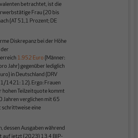
valenten betrachtet, ist die
erwerbstätige Frau (20 bis
ach (AT 51,1 Prozent; DE
orme Diskrepanz bei der Höhe
 der
terreich
1.952 Euro
(Männer:
ro Jahr) gegenüber lediglich
uro) in Deutschland (DRV
21/1421: 12). Ergo: Frauen
er hohen Teilzeitquote kommt
60 Jahren verglichen mit 65
 schrittweise eine
tem, dessen Ausgaben während
 auf jetzt (2023) 13,4 BIP-