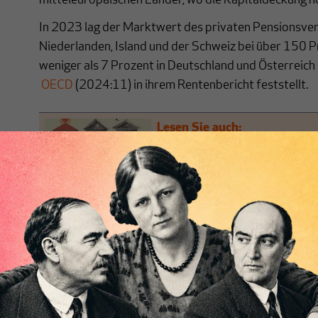
mitteleuropäischen Länder, wo die Kapitaldeckung no
In 2023 lag der Marktwert des privaten Pensionsve
Niederlanden, Island und der Schweiz bei über 150 P
weniger als 7 Prozent in Deutschland und Österreich (A
OECD
(2024:11) in ihrem Rentenbericht feststellt.
Lesen Sie auch:
Schweizer Rentensystem: Die 
Werner Vontobel
|
30. Septembe
Demografie ist nicht alles
Bei der deutschen Debatte um die Zukunft der Rente
Wandel eine zentrale Rolle. Kamen laut dem
Demograf
Jahre 4,5 Beitragszahler auf einen Altersrentner, sank
Jahr 2022.