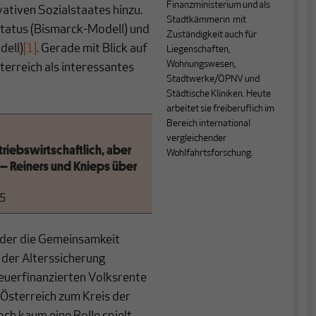
Finanzministerium und als
ativen Sozialstaates hinzu.
Stadtkämmerin mit
status (Bismarck-Modell) und
Zuständigkeit auch für
dell)
[1]
. Gerade mit Blick auf
Liegenschaften,
Wohnungswesen,
terreich als interessantes
Stadtwerke/ÖPNV und
Städtische Kliniken. Heute
arbeitet sie freiberuflich im
Bereich international
vergleichender
riebswirtschaftlich, aber
Wohlfahrtsforschung.
 – Reiners und Knieps über
25
nder die Gemeinsamkeit
l der Alterssicherung
euerfinanzierten Volksrente
Österreich zum Kreis der