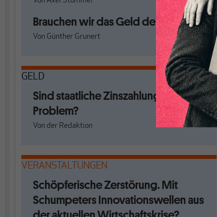
Von
Axel Stommel
Brauchen wir das Geld der Reichen?
Von
Günther Grunert
GELD
Sind staatliche Zinszahlungen ein
Problem?
Von
der Redaktion
VERANSTALTUNGEN
Schöpferische Zerstörung. Mit
Schumpeters Innovationswellen aus
der aktuellen Wirtschaftskrise?