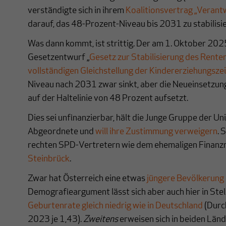
verständigte sich in ihrem
Koalitionsvertrag „Verant
darauf, das 48-Prozent-Niveau bis 2031 zu stabilisie
Was dann kommt, ist strittig. Der am 1. Oktober 202
Gesetzentwurf „
Gesetz zur Stabilisierung des Rente
vollständigen Gleichstellung der Kindererziehungsze
Niveau nach 2031 zwar sinkt, aber die Neueinsetzun
auf der Haltelinie von 48 Prozent aufsetzt.
Dies sei unfinanzierbar, hält die Junge Gruppe der Un
Abgeordnete und
will ihre Zustimmung verweigern
. 
rechten SPD-Vertretern wie dem ehemaligen Finanz
Steinbrück
.
Zwar hat Österreich eine etwas
jüngere Bevölkerung 
Demografieargument lässt sich aber auch hier in Stel
Geburtenrate gleich niedrig wie in Deutschland
(Durc
2023 je 1,43).
Zweitens
erweisen sich
in beiden Länd