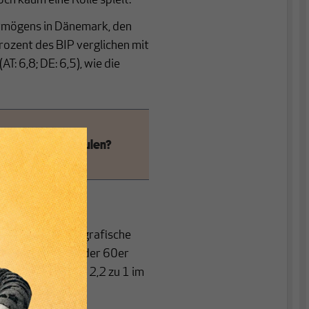
ch kaum eine Rolle spielt.
rmögens in Dänemark, den
rozent des BIP verglichen mit
T: 6,8; DE: 6,5), wie die
besseren drei Säulen?
r 2025
 spielt der demografische
ie-Portal
Ende der 60er
 die Relation auf 2,2 zu 1 im