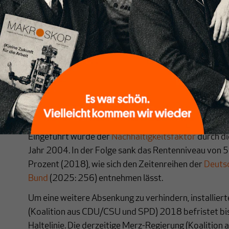
Verfechter von mehr Eigenvorsorge, wie der Vorsitz
Johannes Winkler (vgl.
Plenarprotokoll des Bundesta
3687), interpretieren dies dahingehend, dass der 
umlagefinanzierten Rentensystem die Grundlage entz
Junge Union in ihrem
Deutschlandrat-Beschluss
vom 2
Verschärfung des Nachhaltigkeitsfaktors (stärkere
Rentenniveaus als bei der geltenden, bis 2025 ausges
Erhöhung des Renteneintrittsalters und für Renten
und nicht mehr der Lohnentwicklung ein.
Eingeführt wurde der
Nachhaltigkeitsfaktor
durch di
Jahr 2004. In der Folge sank das Rentenniveau von 
Prozent (2018), wie sich den Zeitenreihen der
Deuts
Bund
(2025: 256) entnehmen lässt.
Um eine weitere Absenkung zu verhindern, installier
(Koalition aus CDU/CSU und SPD) 2018 befristet bi
Haltelinie. Die derzeitige Merz-Regierung (Koalitio