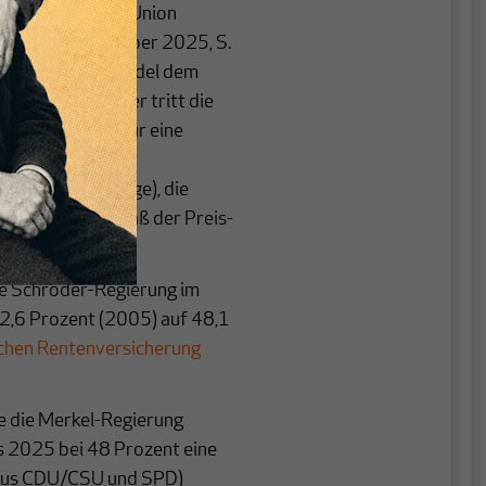
ende der Jungen Union
gs
vom 16. Oktober 2025, S.
demografische Wandel dem
ogen habe. Daher tritt die
6. April 2025 für eine
 Absenkung des
etzten Rechtslage), die
anpassungen gemäß der Preis-
e Schröder-Regierung im
52,6 Prozent (2005) auf 48,1
chen Rentenversicherung
te die Merkel-Regierung
s 2025 bei 48 Prozent eine
n aus CDU/CSU und SPD)