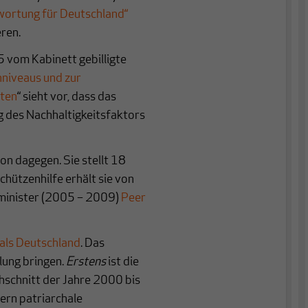
wortung für Deutschland“
ren.
5 vom Kabinett gebilligte
nniveaus und zur
iten
“ sieht vor, dass das
g des Nachhaltigkeitsfaktors
ion dagegen. Sie stellt 18
Schützenhilfe erhält sie von
minister (2005 – 2009)
Peer
als Deutschland
. Das
lung bringen.
Erstens
ist die
hschnitt der Jahre 2000 bis
ern patriarchale