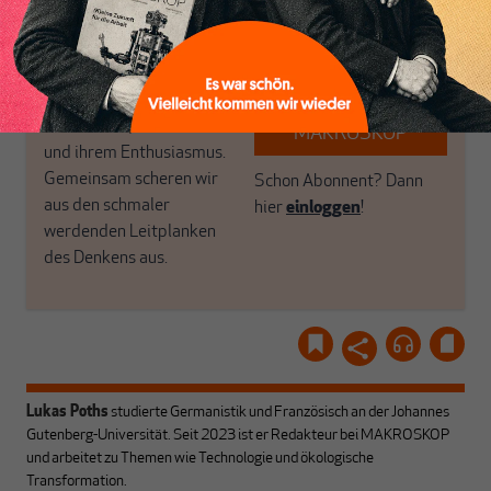
Politik, den Sie so
einfach dem Button.
woanders nicht finden.
Dabei leben wir von
unseren Autoren, ihren
ABONNIEREN SIE
Recherchen, ihrem Wissen
MAKROSKOP
und ihrem Enthusiasmus.
Gemeinsam scheren wir
Schon Abonnent? Dann
aus den schmaler
hier
einloggen
!
werdenden Leitplanken
des Denkens aus.
Lukas Poths
studierte Germanistik und Französisch an der Johannes
Gutenberg-Universität. Seit 2023 ist er Redakteur bei MAKROSKOP
und arbeitet zu Themen wie Technologie und ökologische
Transformation.