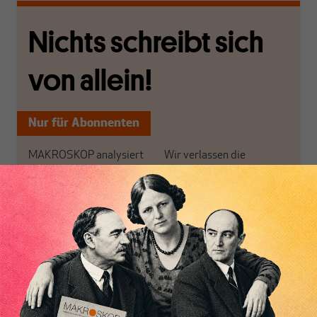
Nichts schreibt sich
von allein!
Nur für Abonnenten
MAKROSKOP analysiert
Wir verlassen die
wirtschaftspolitische
journalistische Filterblase,
Themen aus einer
in der sich viele
postkeynesianischen
eingerichtet haben. Wir
Perspektive und ist damit
öffnen Fenster und
Inhaltsverzeichnis
in Deutschland einzigartig.
bringen frische Luft in die
MAKROSKOP steht für
engen und verstaubten
das große Ganze. Wir
Debattenräume.
haben einen Blick auf
Brauchen Sie auch frische
Geld, Wirtschaft und
Luft? Dann folgen Sie