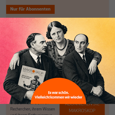
Nur für Abonnenten
MAKROSKOP analysiert
Wir verlassen die
wirtschaftspolitische
journalistische Filterblase,
Themen aus einer
in der sich viele
postkeynesianischen
eingerichtet haben. Wir
Inhaltsverzeichnis
Perspektive und ist damit
öffnen Fenster und
in Deutschland einzigartig.
bringen frische Luft in die
MAKROSKOP steht für
engen und verstaubten
das große Ganze. Wir
Debattenräume.
haben einen Blick auf
Brauchen Sie auch frische
Geld, Wirtschaft und
Luft? Dann folgen Sie
Politik, den Sie so
einfach dem Button.
woanders nicht finden.
Dabei leben wir von
unseren Autoren, ihren
ABONNIEREN SIE
Recherchen, ihrem Wissen
MAKROSKOP