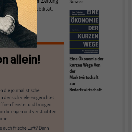
 Auch die Luzerner Zeitung
Schweiz.
e um die Preisstabilität,
n allein!
Eine Ökonomie der
kurzen Wege Von
der
Marktwirtschaft
zur
Bedarfswirtschaft
n die journalistische
in der sich viele eingerichtet
öffnen Fenster und bringen
 in die engen und verstaubten
ume.
e auch frische Luft? Dann