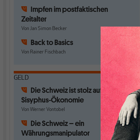
Impfen im postfaktischen
Zeitalter
Von
Jan Simon Becker
Back to Basics
Von
Rainer Fischbach
GELD
Die Schweiz ist stolz auf ihre
Sisyphus-Ökonomie
Von
Werner Vontobel
Die Schweiz – ein
Währungsmanipulator