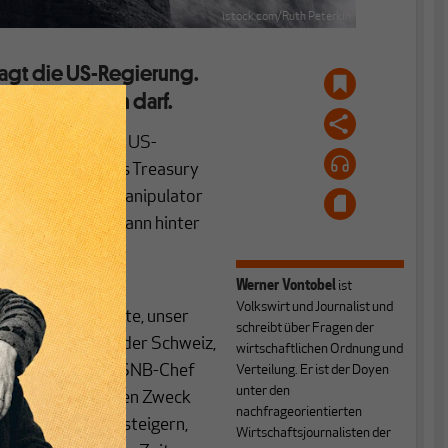
istock.com/Ruth Peterkin
sagt die US-Regierung.
ratis arbeiten darf.
chten Bericht des US-
Deshalb stellt das Treasury
iz ein Währungsmanipulator
ten sich wie ein Mann hinter
chts mit
Werner Vontobel
ist
Volkswirt und Journalist und
e NZZ etwa meinte, unser
schreibt über Fragen der
ohe Sparquote in der Schweiz,
wirtschaftlichen Ordnung und
ien zitieren den SNB-Chef
Verteilung. Er ist der Doyen
unter den
ionalbank nicht den Zweck
nachfrageorientierten
Unternehmen zu steigern,
Wirtschaftsjournalisten der