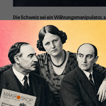
Die Schweiz sei ein Währungsmanipulator, 
Stimmt. Die Schweiz manipuliert – damit sie g
Dieser Satz in einem am Mitte Dezember veröffentli
Finanzministeriums hat die Schweiz aufgeschreckt: »
mit Bezug auf das Gesetz 1988 fest, dass die Schwe
ist.« Die Empörung war einhellig, und die Medien stell
ihre Notenbank: Nein, unser Exportüberschuss hat ni
Währungsmanipulation zu tun!
Bei den Begründungen gab es nur wenige Nuancen. Di
Leistungsbilanzüberschuss spiegelt vor allem eine h
nicht aber eine unterbewertete Währung. Die TA-Med
Thomas Jordan, wonach »die Interventionen der Nat
verfolgen, die Wettbewerbsfähigkeit von Schweizer 