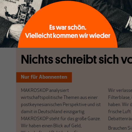
sondern eine gefährliche Aufwertung zu verhindern.«
stützt sich auf Jordan, aber mit dem Argument, es geh
nicht um die Steigerung der Wettbewerbsfähigkeit.
[...]
Nichts schreibt sich vo
Nur für Abonnenten
MAKROSKOP analysiert
Wir verlasse
wirtschaftspolitische Themen aus einer
Filterblase, 
postkeynesianischen Perspektive und ist
haben. Wir 
damit in Deutschland einzigartig.
frische Luft
MAKROSKOP steht für das große Ganze.
Debattenrä
Wir haben einen Blick auf Geld,
Brauchen Si