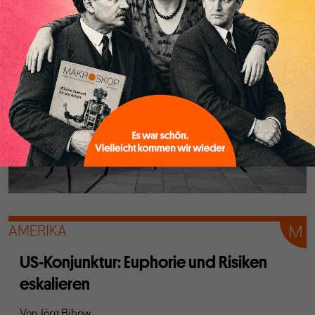
den Schultern der Schwächsten abgeladen werden.
AMERIKA
US-Konjunktur: Euphorie und Risiken
eskalieren
Von
Jörg Bibow