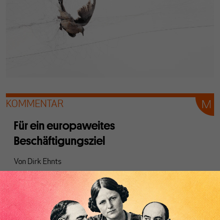
KOMMENTAR
Für ein europaweites
Beschäftigungsziel
Von
Dirk Ehnts
Die Eurozone braucht ein staatliches
Beschäftigungsprogramm. Das wäre ein Anfang für einen
überfälligen Paradigmenwechsel, indem die
Anpassungslasten der Wirtschaftskrisen nicht mehr auf