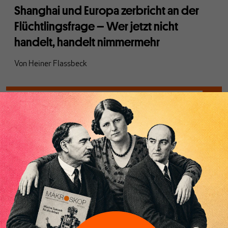
Shanghai und Europa zerbricht an der
Flüchtlingsfrage – Wer jetzt nicht
handelt, handelt nimmermehr
Von
Heiner Flassbeck
ARBEIT
Helikopter- , Drohnen- oder
Lohntütengeld?
Von
Werner Vontobel
EU
2016 – Schicksalsjahr der europäischen