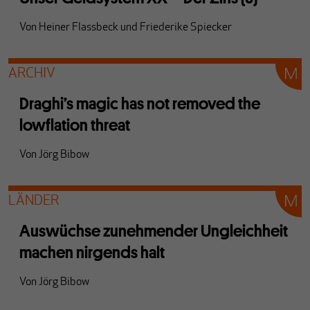
Von
Heiner Flassbeck
und
Friederike Spiecker
ARCHIV
Draghi’s magic has not removed the
lowflation threat
Von
Jörg Bibow
LÄNDER
Auswüchse zunehmender Ungleichheit
machen nirgends halt
Von
Jörg Bibow