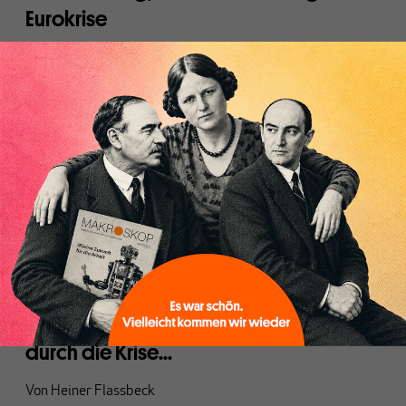
Eurokrise
Von
Heiner Flassbeck
ARCHIV
"Gegen sinkende Löhne funktioniert
das nicht"
Von
Heiner Flassbeck
EU
Angela Merkel: Als Schlafwandlerin
durch die Krise...
Von
Heiner Flassbeck