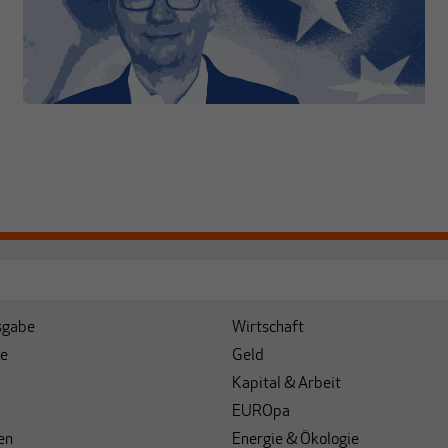
sgabe
Wirtschaft
e
Geld
Kapital & Arbeit
EUROpa
en
Energie & Ökologie