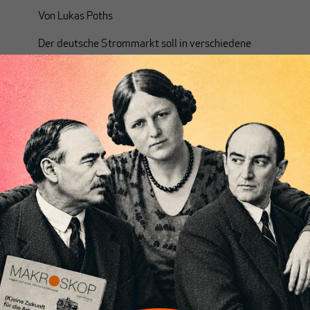
Von
Lukas Poths
Der deutsche Strommarkt soll in verschiedene
Preiszonen aufgeteilt werden, heißt es in einem
Bericht der europäischen
Übertragungsnetzbetreiber. Doch das ist im
Koalitionsvertrag nicht vorgesehen. Über
Hintergründe und mögliche Auswirkungen.