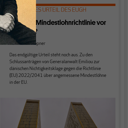
AUSSTEHENDES URTEIL DES EUGH
Steht die Mindestlohnrichtlinie vor
dem Aus?
Von
Martin Höpner
Das endgültige Urteil steht noch aus. Zu den
Schlussanträgen von Generalanwalt Emiliou zur
dänischen Nichtigkeitsklage gegen die Richtlinie
(EU) 2022/2041 über angemessene Mindestlöhne
in der EU.