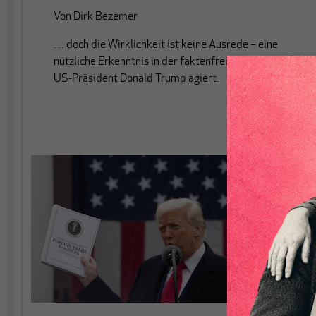
Von
Dirk Bezemer
… doch die Wirklichkeit ist keine Ausrede – eine
nützliche Erkenntnis in der faktenfreien Welt, in der
US-Präsident Donald Trump agiert.