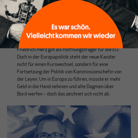
BRIEF AUS BRÜSSEL
Neue deutsche Führung, alte Politik
Von
Eric Bonse
Friedrich Merz gilt als Hoffnungsträger für die EU.
Doch in der Europapolitik steht der neue Kanzler
nicht für einen Kurswechsel, sondern für eine
Fortsetzung der Politik von Kommissionschefin von
der Leyen. Um in Europa zu führen, müsste er mehr
Geld in die Hand nehmen und alte Dogmen über
Bord werfen – doch das zeichnet sich nicht ab.