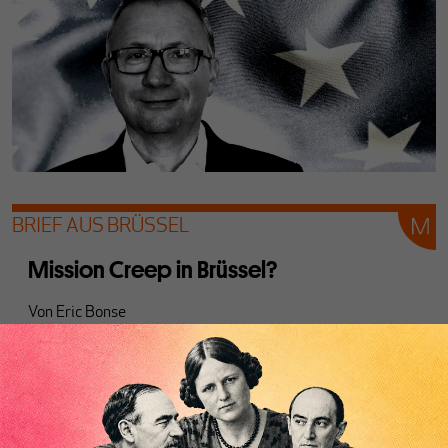
BRIEF AUS BRÜSSEL
Mission Creep in Brüssel?
Von
Eric Bonse
2023 wird für die EU zum Jahr der Wahrheit. Krieg,
Rezession, Klima- und Flüchtlingskrise bilden einen
toxischen Mix. Doch der neue schwedische Ratsvorsitz
macht Business as usual und verspricht das Blaue vom