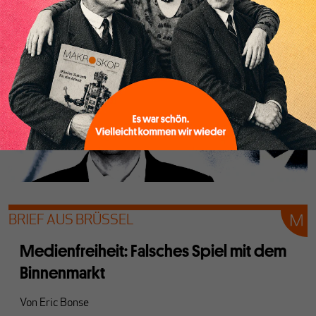
Himmel.
BRIEF AUS BRÜSSEL
Medienfreiheit: Falsches Spiel mit dem
Binnenmarkt
Von
Eric Bonse