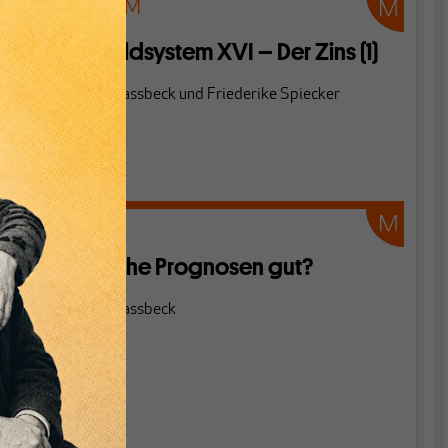
FINANZSYSTEM
Unser Geldsystem XVI – Der Zins (1)
Von
Heiner Flassbeck
und
Friederike Spiecker
KONJUNKTUR
Sind falsche Prognosen gut?
Von
Heiner Flassbeck