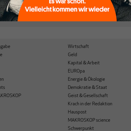
sgabe
Wirtschaft
e
Geld
Kapital & Arbeit
EUROpa
en
Energie & Ökologie
hts
Demokratie & Staat
AKROSKOP
Geist & Gesellschaft
Krach in der Redaktion
Hauspost
MAKROSKOP science
Schwerpunkt