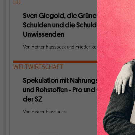
EU
Sven Giegold, die Grünen, die
Schulden und die Schuld der
Unwissenden
Von
Heiner Flassbeck
und
Friederike Spiecker
WELTWIRTSCHAFT
Spekulation mit Nahrungsmitteln
und Rohstoffen - Pro und Contra in
der SZ
Von
Heiner Flassbeck