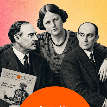
KONJUNKTUR
Knapp neben der Wahrheit ist
schon die Lüge
Von
Heiner Flassbeck
EU
Europa nach der historischen Wahl:
Das Verfahren ist alles, der Inhalt der
Politik ist nichts
Von
Heiner Flassbeck
und
Friederike Spiecker