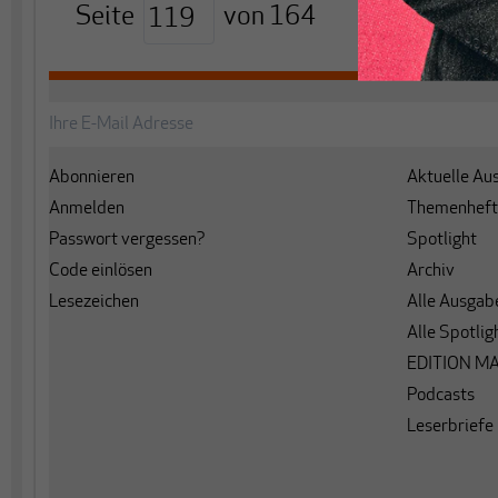
Seite
von
164
<
>
Abonnieren
Aktuelle Au
Anmelden
Themenheft
Passwort vergessen?
Spotlight
Code einlösen
Archiv
Lesezeichen
Alle Ausgab
Alle Spotlig
EDITION M
Podcasts
Leserbriefe