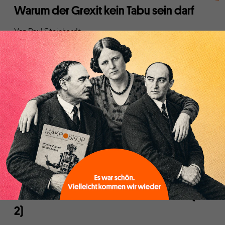
Warum der Grexit kein Tabu sein darf
Von
Paul Steinhardt
FINANZSYSTEM
Nachtrag zu unserem Beitrag "Die
unverstandene Welt der Banken" (Teil 1
und Teil 2) vom 18. und 19. März 2015
Von
Paul Steinhardt
und
Günther Grunert
FINANZSYSTEM
Die unverstandene Welt der Banken (Teil
2)