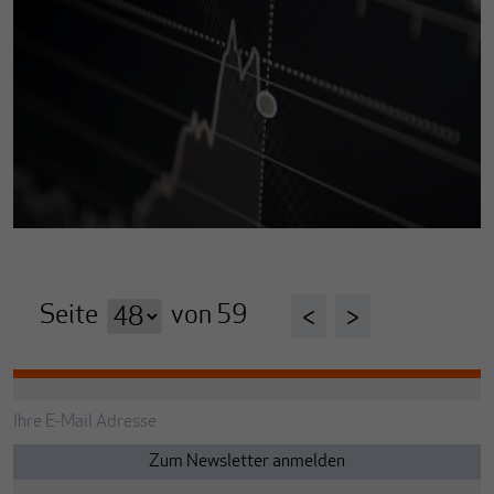
Seite
von
59
<
>