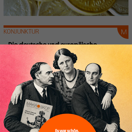
KONJUNKTUR
Die deutsche und europäische
Konjunktur im Frühling des Jahres 2018 –
3
Von
der Redaktion
Der konjunkturelle Rückschlag in der europäischen
Industrie wird durch heimische Faktoren nicht
ausgeglichen. Weder die Bauwirtschaft noch der
Einzelhandel konnten zulegen. Die Wirtschaftspolitik sollte
jetzt den sich auftürmenden Risiken entsprechend
handeln.