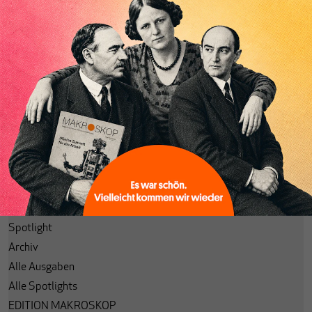
Abonnieren
Anmelden
Passwort vergessen?
Code einlösen
Lesezeichen
Aktuelle Ausgabe
Themenhefte
Spotlight
Archiv
Alle Ausgaben
Alle Spotlights
EDITION MAKROSKOP