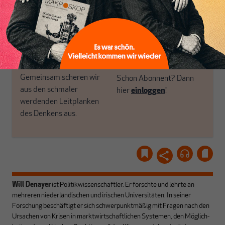
Politik, den Sie so
einfach dem Button.
woanders nicht finden.
Dabei leben wir von
unseren Autoren, ihren
ABONNIEREN SIE
Recherchen, ihrem Wissen
MAKROSKOP
und ihrem Enthusiasmus.
Gemeinsam scheren wir
Schon Abonnent? Dann
aus den schmaler
hier
einloggen
!
werdenden Leitplanken
des Denkens aus.
Will Denayer
ist Politikwissenschaftler. Er forschte und lehrte an
mehreren niederländischen und irischen Universitäten. In seiner
Forschung beschäftigt er sich schwerpunktmäßig mit Fragen nach den
Ursachen von Krisen in marktwirtschaftlichen Systemen, den Möglich­