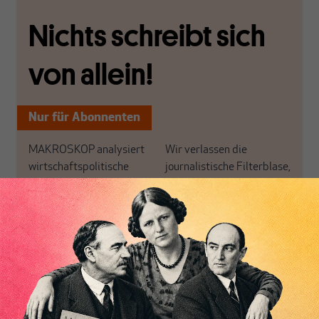
Nichts schreibt sich
von allein!
Nur für Abonnenten
MAKROSKOP analysiert
Wir verlassen die
wirtschaftspolitische
journalistische Filterblase,
Themen aus einer
in der sich viele
postkeynesianischen
eingerichtet haben. Wir
Perspektive und ist damit
öffnen Fenster und
in Deutschland einzigartig.
bringen frische Luft in die
MAKROSKOP steht für
engen und verstaubten
das große Ganze. Wir
Debattenräume.
haben einen Blick auf
Brauchen Sie auch frische
Geld, Wirtschaft und
Luft? Dann folgen Sie