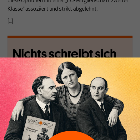
diese Optionen mit einer „EU-Mitgliedschaft zweiter
Klasse“ assoziiert und strikt abgelehnt.
[...]
Nichts schreibt sich
von allein!
Nur für Abonnenten
MAKROSKOP analysiert
Wir verlassen die
wirtschaftspolitische
journalistische Filterblase,
Themen aus einer
in der sich viele
postkeynesianischen
eingerichtet haben. Wir
Perspektive und ist damit
öffnen Fenster und