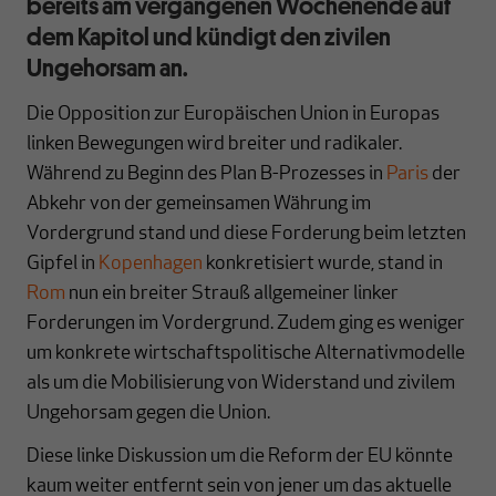
bereits am vergangenen Wochenende auf
dem Kapitol und kündigt den zivilen
Ungehorsam an.
Die Opposition zur Europäischen Union in Europas
linken Bewegungen wird breiter und radikaler.
Während zu Beginn des Plan B-Prozesses in
Paris
der
Abkehr von der gemeinsamen Währung im
Vordergrund stand und diese Forderung beim letzten
Gipfel in
Kopenhagen
konkretisiert wurde, stand in
Rom
nun ein breiter Strauß allgemeiner linker
Forderungen im Vordergrund. Zudem ging es weniger
um konkrete wirtschaftspolitische Alternativmodelle
als um die Mobilisierung von Widerstand und zivilem
Ungehorsam gegen die Union.
Diese linke Diskussion um die Reform der EU könnte
kaum weiter entfernt sein von jener um das aktuelle