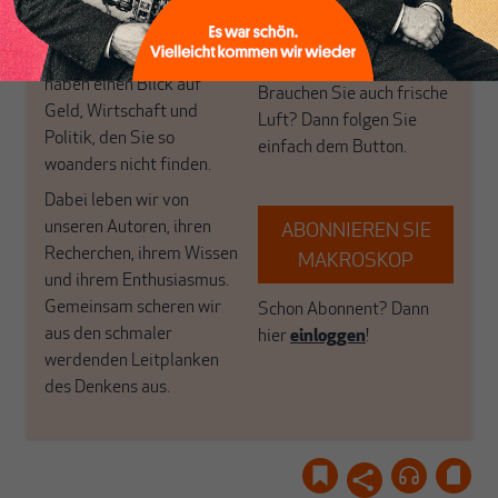
in Deutschland einzigartig.
bringen frische Luft in die
MAKROSKOP steht für
engen und verstaubten
das große Ganze. Wir
Debattenräume.
haben einen Blick auf
Brauchen Sie auch frische
Geld, Wirtschaft und
Luft? Dann folgen Sie
Politik, den Sie so
einfach dem Button.
woanders nicht finden.
Dabei leben wir von
unseren Autoren, ihren
ABONNIEREN SIE
Recherchen, ihrem Wissen
MAKROSKOP
und ihrem Enthusiasmus.
Gemeinsam scheren wir
Schon Abonnent? Dann
aus den schmaler
hier
einloggen
!
werdenden Leitplanken
des Denkens aus.