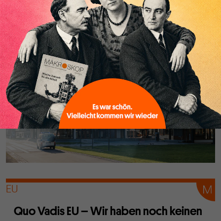
Das Urteil von Karsruhe zu den Anleihekäufen der EZB
weist auf das zentrale Problem der EU: Die Verträge
passen nicht mehr auf die aktuelle wirtschaftspolitische
Situation.
EU
Quo Vadis EU – Wir haben noch keinen