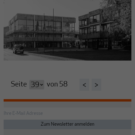
Seite
von
58
<
>