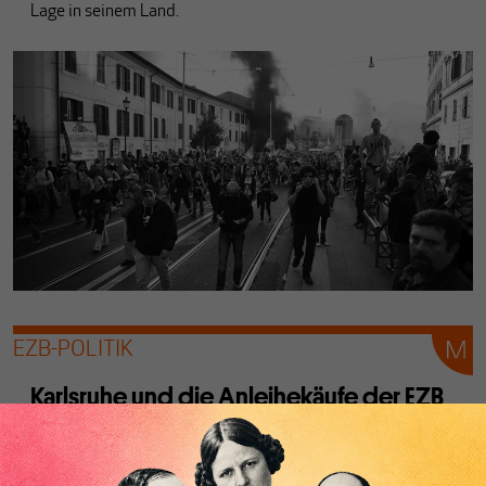
Lage in seinem Land.
EZB-POLITIK
Karlsruhe und die Anleihekäufe der EZB
Von
Andreas Fisahn