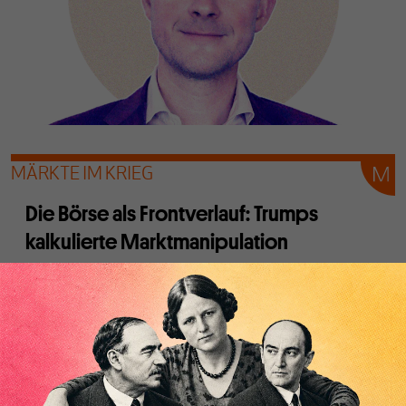
MÄRKTE IM KRIEG
Die Börse als Frontverlauf: Trumps
kalkulierte Marktmanipulation
Von
Matt Stoller
Die US-Regierung versucht mit strategischer
Kommunikation die Aktienmärte zu beruhigen. Doch
spätestens, wenn die physische Knappheit zu den
Realmärkten durchschlägt, stößt die
Kommunikationsstrategie an ihre Grenzen.