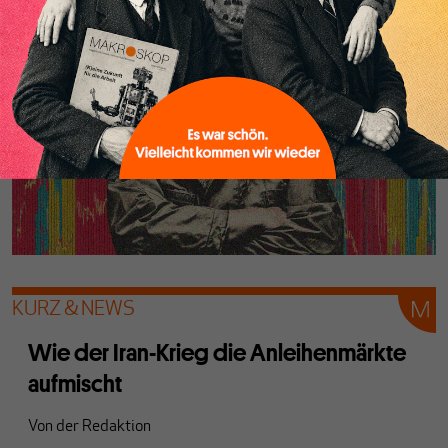
KURZ & NEWS
Wie der Iran-Krieg die Anleihenmärkte
aufmischt
Von
der Redaktion