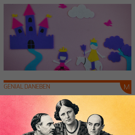
GENIAL DANEBEN
Schon wieder ein Wolff zum Heulen!
Von
Paul Steinhardt
Bei Ernst Wolff fragt man sich immer wieder, wie er den
Status eines renommierten, kritischen Finanzjournalisten