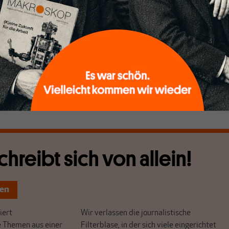
n identifiziert er das Sparen aber nicht mit der in der
en Gesamtrechnung (VGR) üblichen Standardbedeutung – de
ung“ – sondern mit Einnahmeüberschüssen, also einer
ung des Nettogeldvermögens (NGV). Wenn wir
de ein so definiertes Sparen als „S“ in der Gleichung der VGR
 wie negative Veränderung des Nettogeldvermögens
ch das „Entsparen“.
chreibt sich von allein!
ten
ert
Wir verlassen die journalistische
e Themen aus einer
Filterblase, in der sich viele eingerichtet