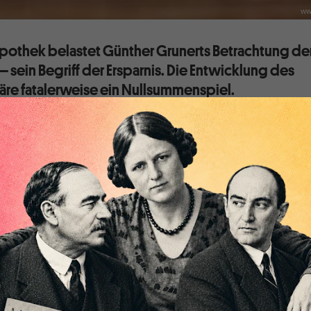
ww
pothek belastet Günther Grunerts Betrachtung de
sein Begriff der Ersparnis. Die Entwicklung des
re fatalerweise ein Nullsummenspiel.
 viel zur Kenntnisnahme und zum Verständnis der Gedanken
 Michał Kalecki beigetragen (etwa
hier
). In seinem jüngsten
ematik klärt
Grunert
über Nutzen und Grenzen der
Seinen in vielen Punkten richtige und hilfreiche Darstellung
 einer unnötigen Hypothek. Es ist der Umgang mit dem
 oder „Ersparnis“ in der Volkswirtschaftlichen
). Mit diesem Problem hatten auch schon die beiden
ilhelm im
Artikel
der Redaktion zu „Sparen und
ämpfen.
[i]
r auf vier unterschiedliche Bedeutungen des Begriffs