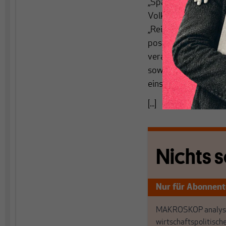
„Sparen“. Im Folgende
Volkswirtschaftlich
„Reinvermögensänder
positiven Veränder
verallgemeinern, wür
sowohl die positive
einschließen, also au
[...]
Nichts s
Nur für Abonnen
MAKROSKOP analysi
wirtschaftspolitisch