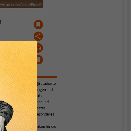
w.istock.com/AndreyPopov\
r
Joachim Nanninga
studierte
Philosophie in Erlangen und
Hamburg und hat als
Erwachsenenbildner und
Unternehmensberater
gearbeitet. Sein besonderes
Interesse ist es,
ökonomisches Denken für die