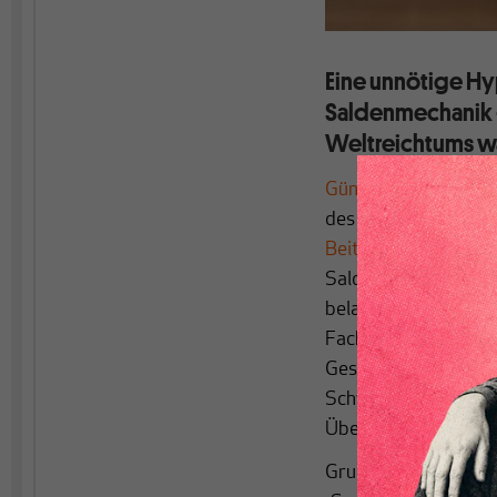
Eine unnötige Hy
Saldenmechanik – 
Weltreichtums wä
Günther Grunert
hat
des großen Ökonomen
Beitrag
zu dieser Th
Saldenmechanik auf. 
belastet er aber mit
Fachbegriff „Sparen“
Gesamtrechnung (VGR
Schweizer Urs und W
Überschüssen“ zu k
Grunert verweist zwa