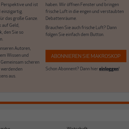
 Perspektive und ist
haben. Wir öffnen Fenster und bringen
 einzigartig.
frische Luft in die engen und verstaubten
r das große Ganze.
Debattenräume.
k auf Geld,
Brauchen Sie auch frische Luft? Dann
k, den Sie so
folgen Sie einfach dem Button.
n.
unseren Autoren,
hrem Wissen und
ABONNIEREN SIE MAKROSKOP
. Gemeinsam scheren
Schon Abonnent? Dann hier
einloggen
!
r werdenden
kens aus.