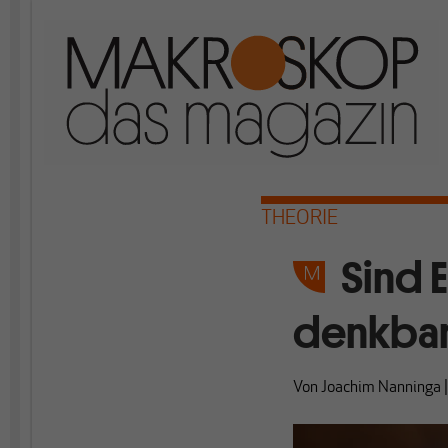
THEORIE
Sind 
denkba
Von
Joachim Nanninga