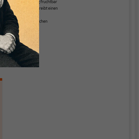
Lehrerfortbildung fruchtbar
zu machen. Er betreibt einen
r
Blog
zu
wirtschaftspolitischen
Themen.