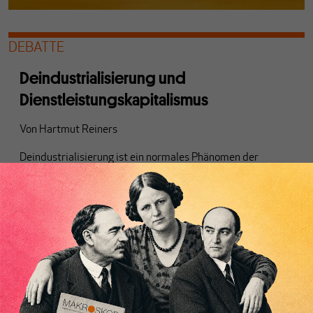
DEBATTE
Deindustrialisierung und
Dienstleistungskapitalismus
Von
Hartmut Reiners
Deindustrialisierung ist ein normales Phänomen der
modernen Wirtschaft. Der Weg zur
Dienstleistungsgesellschaft wird längst beschritten – ist
aber ein Irrweg, wenn er als Privatisierung von
gemeinwirtschaftlichen Aufgaben daherkommt.