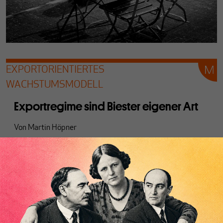
EXPORTORIENTIERTES
WACHSTUMSMODELL
Exportregime sind Biester eigener Art
Von
Martin Höpner
Die Einsicht in die Existenz unterschiedlicher
makroökonomischer Regime verschiebt unsere
Aufmerksamkeit graduell von der dysfunktionalen
Wirtschaftspolitik im Euro zum Euro selbst.