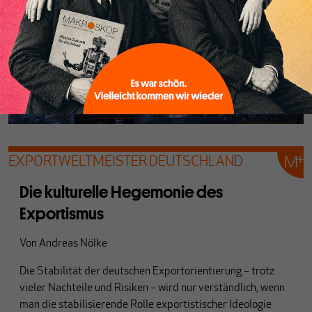
EXPORTWELTMEISTER DEUTSCHLAND
Die kulturelle Hegemonie des
Exportismus
Von
Andreas Nölke
Die Stabilität der deutschen Exportorientierung – trotz
vieler Nachteile und Risiken – wird nur verständlich, wenn
man die stabilisierende Rolle exportistischer Ideologie