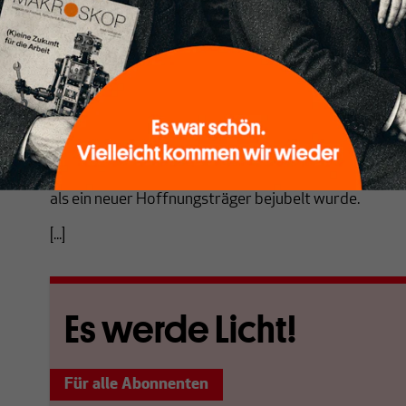
brachte
Khalis Mahmood
aus Birmingham zum Ausdru
40 Jahren Parteimitgliedschaft von seinem Amt in de
Labour, so sein Urteil, sei von bürgerlichen “woke”-K
worden und treffe wichtige Entscheidungen nur noch
Plattformen. Fast anderthalb Jahre nachdem Boris J
Unterhauswahlen im Dezember 2019 Labours “rote W
sich die Neujustierung der Parteien und ihrer Wähler 
obwohl der neue Labour-Vorsitzende, Keir Starmer, 
als ein neuer Hoffnungsträger bejubelt wurde.
[...]
Es werde Licht!
Für alle Abonnenten