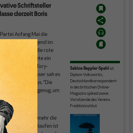
ative Schriftsteller
asse derzeit Boris
 Partei Anfang Mai die
elang war die Gegend im
nne einem Esel die rote
hn wählen, lautete ein
 Wahl erhielt die Tory-
Sabine Beppler-Spahl
ist
er. Nicht viel besser sah es
Diplom-Volkswirtin,
Deutschlandkorrespondent-
en Landkreisen aus. “Die
in des britischen Online-
 leben nicht lange genug, um
Magazins spiked sowie
esümee eines
Vorsitzende des Vereins
Freiblickinstitut.
 Partei, die kaum mehr die
er. Was schief gelaufen ist