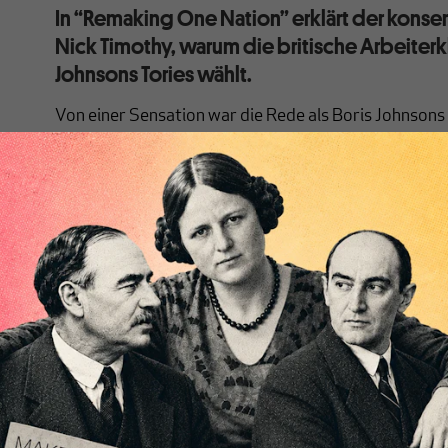
In “Remaking One Nation” erklärt der konserv
Nick Timothy, warum die britische Arbeiterkl
Johnsons Tories wählt.
Von einer Sensation war die Rede als Boris Johnsons
Nachwahl in der Stadt Hartlepool gewann. Jahrzehnt
Nordosten des Landes eine Labour-Hochburg. Man kö
Labour-Rosette umhängen und die Menschen würden i
Spruch. Doch diese Zeiten sind vorbei. Bei der letzten
Kandidatin fast doppelt so viele Stimmen wie ihr Gegn
für Labour bei der Regionalwahl in zahlreichen ander
Wähler haben uns
im Stich gelassen
und ich hoffe, sie
ihre Entscheidung zu bereuen”, lautete das bittere R
Kreisvorsitzenden aus Amber-Valley.
Beschimpfungen dieser Art sind bezeichnend für eine
gleiche Sprache spricht wie ihre einstigen Stammwähl