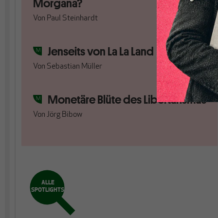
Morgana?
Von
Paul Steinhardt
Jenseits von La La Land
Von
Sebastian Müller
Monetäre Blüte des Libertarismus
Von
Jörg Bibow
ALLE
SPOTLIGHTS