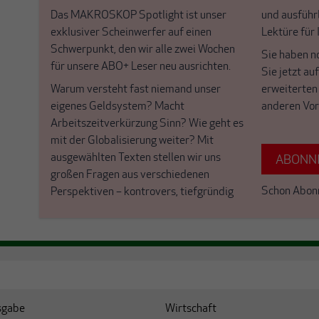
Das MAKROSKOP Spotlight ist unser
und ausführl
exklusiver Scheinwerfer auf einen
Lektüre für
Schwerpunkt, den wir alle zwei Wochen
Sie haben n
für unsere ABO+ Leser neu ausrichten.
Sie jetzt au
Warum versteht fast niemand unser
erweiterten
eigenes Geldsystem? Macht
anderen Vor
Arbeitszeitverkürzung Sinn? Wie geht es
mit der Globalisierung weiter? Mit
ausgewählten Texten stellen wir uns
ABONNI
großen Fragen aus verschiedenen
Schon Abon
Perspektiven – kontrovers, tiefgründig
sgabe
Wirtschaft