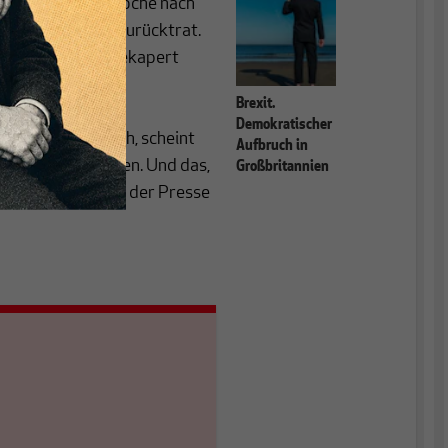
ck, der letzte Woche nach
r Parteiführung zurücktrat.
riegern faktisch gekapert
 auf Social Media
Brexit.
ohnson bei den
Demokratischer
and” durchbrach, scheint
Aufbruch in
verfestigt zu haben. Und das,
Großbritannien
von großen Teilen der Presse