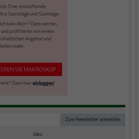
ich. Eine sinnstiftende
 Ihre Samstage und Sonntage.
och kein Abo+? Dann werten
f und profitieren von einem
 inhaltlichen Angebot und
teilen mehr.
EREN SIE MAKROSKOP
nent?
Dann hier
einloggen
!
Jobs