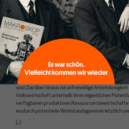
Die Job-Garantie (JG) ist der logische Fortsatz der f
dass eine Währung das Monopol eines Staates ist. Unfr
definiert als Zahl von Personen, die erfolglos nach Arb
staatlichen Währung bezahlt werden, ist der Beweis 
Währungsnutzern, staatliche Währung zu halten vom 
nachgekommen wird. Da der Staat die alleinige Quelle
offensichtlich, dass unfreiwillige Arbeitslosigkeit letz
Verantwortung des Staates liegen kann. Mit anderen 
Arbeitslosigkeit ist eine wirtschaftspolitische Ents
folglich die ultimative Evidenz dafür, dass die Staat
sind. Darüber hinaus ist unfreiwillige Arbeitslosigkei
Volkswirtschaft unterhalb ihres eigentlichen Potential
verfügbaren produktiven Ressourcen bewirtschaftet
wodurch potentielle Wohlstandsgewinne letztlich unre
[...]