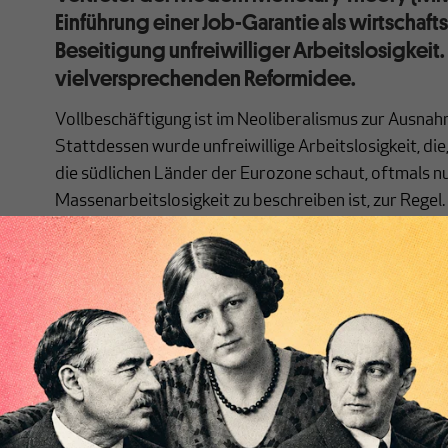
Einführung einer Job-Garantie als wirtschafts
Beseitigung unfreiwilliger Arbeitslosigkeit.
vielversprechenden Reformidee.
Vollbeschäftigung ist im Neoliberalismus zur Ausn
Stattdessen wurde unfreiwillige Arbeitslosigkeit, die
die südlichen Länder der Eurozone schaut, oftmals nu
Massenarbeitslosigkeit zu beschreiben ist, zur Regel.
Muysken
[1]
in ihrem 2008 veröffentlichen Buch treffe
der neoliberalen Ära das ökonomische Paradigma von
„voller Beschäftigungsfähigkeit“ gewandelt. Die Ver
Vollbeschäftigung wird nicht mehr länger beim Staat,
Ebene verortet. Die makroökonomischen Gründe für A
eine zu geringe Gesamtnachfrage - sowie die soziale
weitgehend unberücksichtigt. Stattdessen wird media
wiederholt, unfreiwillige Arbeitslosigkeit sei das Erg
Wettbewerbsfähigkeit.