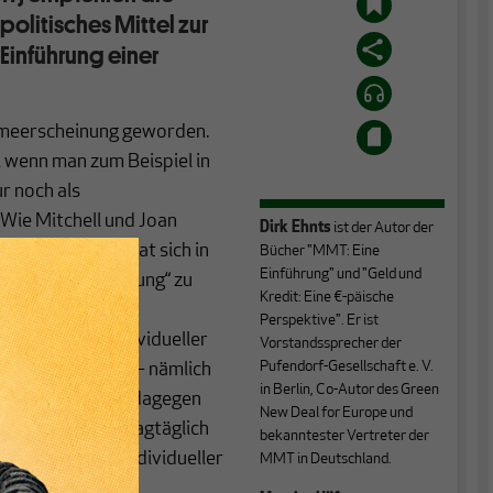
politisches Mittel zur
 Einführung einer
ahmeerscheinung geworden.
, wenn man zum Beispiel in
r noch als
 Wie Mitchell und
Joan
Dirk Ehnts
ist der Autor der
nd festhalten, hat sich in
Bücher "MMT: Eine
Einführung" und "Geld und
 „Vollbeschäftigung“ zu
Kredit: Eine €-päische
antwortung für
Perspektive". Er ist
 sondern auf individueller
Vorstandssprecher der
Pufendorf-Gesellschaft e. V.
rbeitslosigkeit – nämlich
in Berlin, Co-Autor des Green
n Kosten blieben dagegen
New Deal for Europe und
l und politisch tagtäglich
bekanntester Vertreter der
ebnis fehlender individueller
MMT in Deutschland.