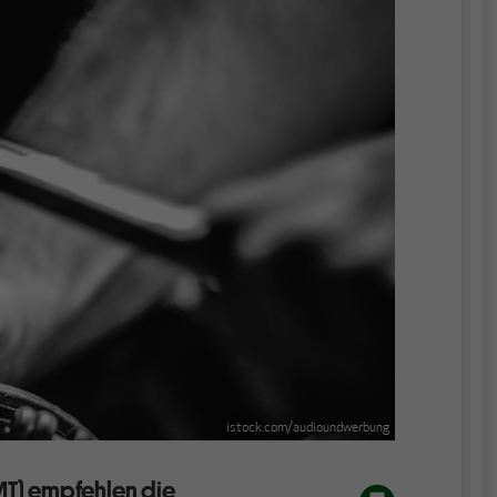
istock.com/audioundwerbung
MT) empfehlen die