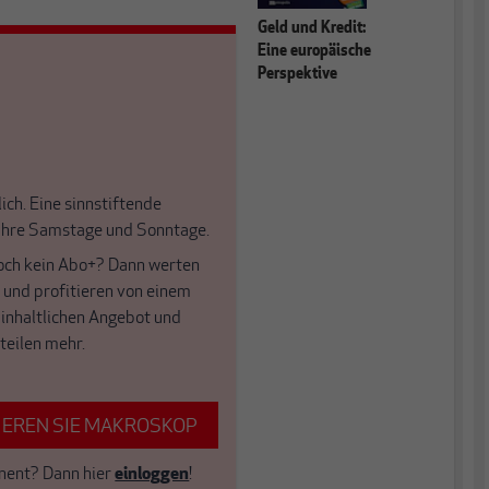
Geld und Kredit:
Eine europäische
Perspektive
ich. Eine sinnstiftende
 Ihre Samstage und Sonntage.
och kein Abo+? Dann werten
f und profitieren von einem
 inhaltlichen Angebot und
teilen mehr.
EREN SIE MAKROSKOP
nent?
Dann hier
einloggen
!