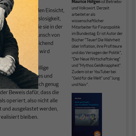
Maurice Höfgen
ist
Betriebs-
und Volkswirt. Derzeit
ür die MMT zentralen Einsicht,
arbeitet er als
eiwillige Arbeitslosigkeit,
wissenschaftlicher
eit suchen, für die sie in der
Mitarbeiter für Finanzpolitik
im Bundestag. Er ist Autor der
dafür, dass der Wunsch von
Bücher
"
Teuer! Die Wahrheit
Staat nicht ausreichend
über Inflation, ihre Profiteure
 der Währung ist, wird
und das Versagen der Politik",
tlich nur in der
"
Der Neue Wirtschaftskrieg"
und "Mythos Geldknappheit".
Worten: Unfreiwillige
Zudem ist er YouTuber bei
cheidung des Staates und
"Geld für die Welt" und "Jung
sausgaben nicht hoch genug
und Naiv".
t der Beweis dafür, dass die
s operiert, also nicht alle
 und ausgelastet werden,
alisiert bleiben.