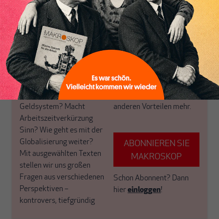
Inhaltsverzeichnis
Spotlight ist unser
sinnstiftende Lektüre für
exklusiver Scheinwerfer
Ihre Samstage und
auf einen Schwerpunkt,
Sonntage.
den wir alle zwei Wochen
Sie haben noch kein
für unsere ABO+ Leser
Abo+? Dann werten Sie
neu ausrichten.
jetzt auf und profitieren
Warum versteht fast
von einem erweiterten
niemand unser eigenes
inhaltlichen Angebot und
Geldsystem? Macht
anderen Vorteilen mehr.
Arbeitszeitverkürzung
Sinn? Wie geht es mit der
Globalisierung weiter?
ABONNIEREN SIE
Mit ausgewählten Texten
MAKROSKOP
stellen wir uns großen
Fragen aus verschiedenen
Schon Abonnent?
Dann
Perspektiven –
hier
einloggen
!
kontrovers, tiefgründig