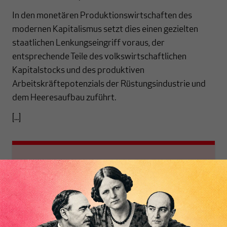
In den monetären Produktionswirtschaften des
modernen Kapitalismus setzt dies einen gezielten
staatlichen Lenkungseingriff voraus, der
entsprechende Teile des volkswirtschaftlichen
Kapitalstocks und des produktiven
Arbeitskräftepotenzials der Rüstungsindustrie und
dem Heeresaufbau zuführt.
[...]
Es werde Licht!
Für alle Abonnenten
Das MAKROSKOP
und ausführlich. Eine