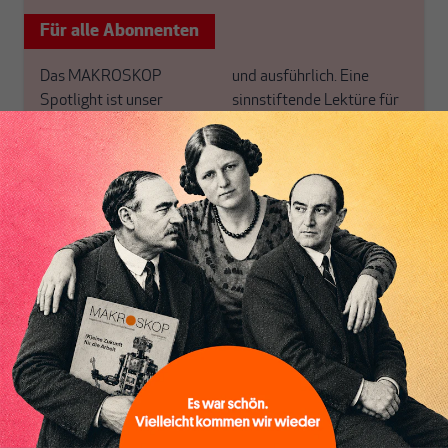
Für alle Abonnenten
Das MAKROSKOP
und ausführlich. Eine
Spotlight ist unser
sinnstiftende Lektüre für
exklusiver Scheinwerfer
Ihre Samstage und
auf einen Schwerpunkt,
Sonntage.
den wir alle zwei Wochen
Sie haben noch kein
für unsere ABO+ Leser
Abo+? Dann werten Sie
Inhaltsverzeichnis
neu ausrichten.
jetzt auf und profitieren
Warum versteht fast
von einem erweiterten
niemand unser eigenes
inhaltlichen Angebot und
Geldsystem? Macht
anderen Vorteilen mehr.
Arbeitszeitverkürzung
Sinn? Wie geht es mit der
Globalisierung weiter?
ABONNIEREN SIE
Mit ausgewählten Texten
MAKROSKOP
stellen wir uns großen
Fragen aus verschiedenen
Schon Abonnent?
Dann